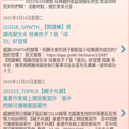
2022年3月開始 有興趣的家庭請報名參加 希望到時
見到你們啊！ 活動地點：連於里多元發...
2021年3月16日星期二
210316_GRWTH_【閱讀樂】閱
讀改變生命 培養孩子７個「成
›
功」好習慣
感謝GRWTH的報導，但願大家的孩子都能從小培養邁向成功的7
個好習慣！ 原文報導： https://app.grwth.hk/share/1/2687
【閱讀樂】閱讀改變生命 培養孩子７個「成功」好習慣 閱讀 多
年前，雅燕媽媽聽鴻福堂執行董事司徒永富先生講課，提到成功
人士...
2020年12月23日星期三
201223_TOPICK【親子共讀】
童書作家網上開班教寫作 答中
›
問題可獲贈聖誕著作
感謝經濟日報親子版記者CELIA報導 也感謝支持的中華書局及領
導力培訓學院 【親子共讀】童書作家網上開班教寫作 答中問題
可獲贈聖誕著作 【親子共讀】童書作家網上開班教寫作 答中問