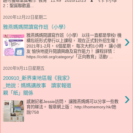
題可獲贈聖誕著作 教育 11:49 2020/12/23 ▲ 《卡卡小學
2：聖誕聯歡嘉...
2020年12月22日星期二
雅燕媽媽閱讀寫作班（小學）
›
雅燕媽媽閱讀寫作班（小學） 以往一直都是學校/ 機
構包班形式舉行以上課程， 現在正式對外招生囉！
2021年1-2月， 6個星期， 每次大約1小時， 讓小朋
友 愉快地提升閱讀興趣及寫作能力！ 課程詳情：
https://ccldi.org/category/「正向教育」活動/ ...
2020年9月11日星期五
200910_新界東地區報《我家》
_她說：媽媽講故事 讀家報道
›
親「紙」關係
感謝記者Jessie訪問， 讓雅燕媽媽可以分享一些教
育的睇法。 報章網上版： http://homemory.hk/她
說/758