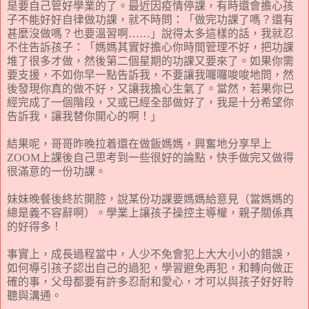
是要自己管好學業的了。最近因疫情停課，有時還會擔心孩
子不能好好自律做功課，就不時問
：
「做完功課了嗎
？
還有
甚麼沒做嗎
？
也要溫習啊……」說得太多這樣
的話
，
我就忍
不住告訴孩子
：
「媽媽其實好擔心你時間管理不好
，
把功課
堆了很多才做
，
然後第二個星期的功課又要來了。如果你需
要支援
，
不如你早一點告訴我，不要讓我囉囉唆唆地問
，
然
後發現你真的做不好
，
又讓我擔心生氣了。當然，若果你已
經完成了一個階段
，
又或已經全部做好了，我是十分希望你
告訴我，讓我替你開心的啊
！」
結果呢
，
哥哥昨晚拉着還在做飯媽媽
，
興奮地分享早上
Z
OOM
上課後自己思考到一些很好的論點
，
快手做完又做得
很滿意的一份功課
。
妹妹晚餐後終於開腔
，
說某份功課要媽媽給意見
（
當媽媽的
總是義不容辭啊
）。
學業上讓孩子操控主導權
，
親子關係真
的好得多
！
事實上，成長過程當中，人少不免會犯上大大小小的錯誤，
如何導引孩子認出自己的過犯，學習避免再犯，和轉向做正
確的事，父母都要有許多忍耐和愛心
，
才可以與孩子好好聆
聽與溝通。