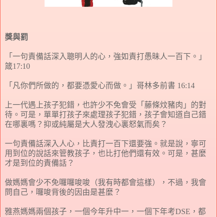
獎與罰
「一句責備話深入聰明人的心，強如責打愚昧人一百下。」
箴
17:10
「
凡你們所做的，都要憑愛心而做。」哥林多前書
16:14
上一代遇上孩子犯錯，也許少不免會受「藤
條
炆豬肉
」
的對
待
。
可是
，
單單打孩子來處理孩子犯錯
，
孩子會知道自己錯
在哪裏嗎
？
抑或純屬是大人發
洩
心裏怒
氣
而矣？
一句責備話深入人心
，
比責打一百下還要強
。
就是說，寧可
用到位的說話來管教孩子，也比打他們還有效
。
可是
，
甚麼
才是到位的責備話
？
做媽媽會少不免囉囉
唆
唆
（
我有時都會這樣）
，
不過，我會
問自己，囉
唆
背後的因由是甚麼
？
雅燕媽媽兩個孩子，一個今年升中一
，
一個下年考
D
SE
，都