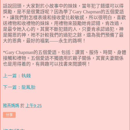
話說回頭，大家對於小故事中的妹妹，當年犯了錯還可以得
獎勵，是不是很驚訝呢
？
因為學了
Gary Chapman
的五個愛語
*
，讓我們對怎樣表達和接收愛比較敏感，所以很明白，喜歡
送禮物和收禮物的妹妹，用禮物來鼓勵她肯認錯，肯改過，
是最令她入心的。其實不斷犯錯的人，只要肯承認過犯，神
是賜恩的神，祂不計較我們的過犯之餘，還為我們預備了最
大的恩典，最好的福氣——永生的路啊！
*Gary Chapman
的五個愛語，包括：讚賞、服侍、時間、身體
接觸和禮物。五個愛語不獨適用於親子關係，其實夫妻關係
也是用得着的，有興趣可以找書來閱讀啊！
上一篇：執錢
下一篇：龍鳳胎
雅燕媽媽
於
上午9:25
分享