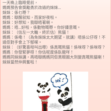
一天晚上臨睡覺前，
媽媽預告會獎勵勇於改過的妹妹
...
妹妹：係乜嘢？
媽媽：瞓醒就知，而家好夜啦。
妹妹：好想知，我瞓唔著喇。
媽媽：唔
...
好啦，係動物嘅嘢。你好鍾意嘅。
妹妹：（估左一大輪，終於估）熊貓！
媽媽：係嘞！（為免妹妹太大期望，就講）唔係公仔呀！不
過佢對手會上下郁㗎。
妹妹：（好驚喜咁叫出嚟）係真嘅熊貓！係咪呀？係咪呀？
媽媽：你發緊夢呀！你估呢度係臥龍咩！
媽媽
同
妹妹
講，再唔瞓媽媽同佢黑眼圈大到變真嘅熊貓喇！
妹妹
當然仲興奮啦！