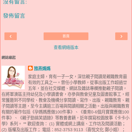
沒有留言:
發佈留言
‹
›
首頁
查看網絡版本
網誌緣起
雅燕媽媽
家庭主婦，育有一子一女，深信親子閱讀是親職教育最
有效的工具之一。曾任小學教師，從事出版工作超過廿
五年，並在社交媒體、網誌及雜誌專欄推動親子閱讀，
在將軍澳區主持幼兒及小學讀書會，亦參與教會兒童及圖書館事工，經
常獲邀到不同學校、教會及機構分享閱讀、寫作、出版、親職教育、親
子閱讀等主題，至今主講逾三百場與閱讀相關之活動。出版與親職教育
有關的著作包括《孕媽媽應做100件事》、《養育0-6個月寶寶應做100
件事》、《親子勁搞笑語錄》等教養書籍，近年撰寫校園故事《卡卡小
學》系列。 ** 歡迎查詢： (1) 實體或網上講座、工作坊及閱讀活動；
(2) 版權及出版工作； 電話：852-3753 9113（喜悅文化 鄭小姐）；