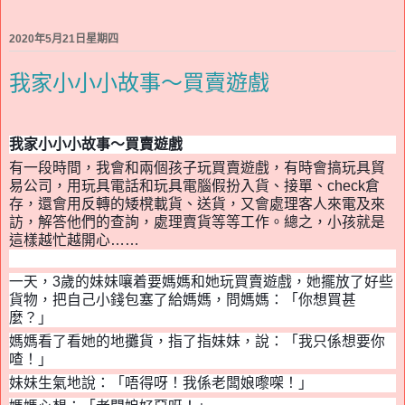
2020年5月21日星期四
我家小小小故事～買賣遊戲
我家小小小
故事～買賣遊戲
有一段時間，
我
會和兩個孩子玩
買賣遊戲，有時會搞玩具貿
易公司，用玩具電話
和
玩具電腦
假
扮
入
貨、接單、
check
倉
存，
還
會用反轉
的
矮
櫈
載貨、送貨，又會處理客人來電及來
訪，
解答他們的
查詢，
處理賣
貨等等
工作。
總之，
小孩就是
這樣
越忙越開心……
一天，
3
歲的妹妹嚷
着
要
媽媽和她
玩買賣遊戲，她擺放了好些
貨物，把自己小錢包塞了給媽媽，問媽媽：
「
你想買甚
麼？」
媽媽看了看她的地攤貨，指了指妹妹，說：
「
我只係想要你
喳
！」
妹妹生氣地說：
「
唔得呀！我係老闆娘
嚟㗎
！」