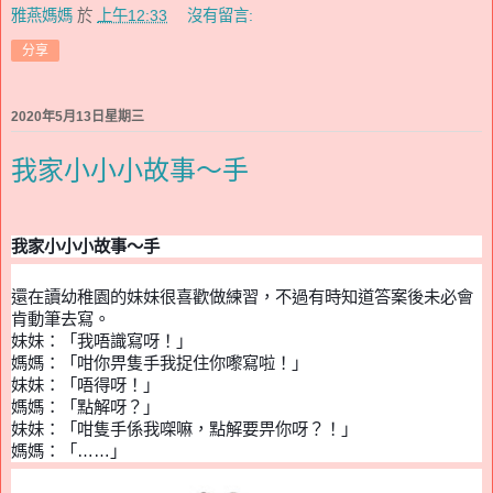
雅燕媽媽
於
上午12:33
沒有留言:
分享
2020年5月13日星期三
我家小小小故事～手
我家小小小
故事
～
手
還在讀幼稚園的妹妹很喜歡做練習，不過有時知道答案後未必會
肯動筆去寫。
妹妹：「我唔識寫呀！」
媽媽：「咁你
畀
隻手我捉住你嚟寫啦！」
妹妹：「唔得呀！」
媽媽：「點解呀？」
妹妹：「咁隻手係我
㗎
嘛，點解要
畀
你呀？！」
媽媽：「
……
」