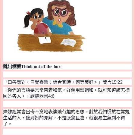
跳出框框
Think out of the box
「
口善應對，自覺喜樂；話合其時，何等美好。」箴
言
15:23
「
你們的言語要常常帶
着
和氣，好像用鹽調和，就可知道該怎樣
回答各人。」
歌羅
西
書
4:6
妹妹經常會出奇不意地表達她有趣的思想。對於我們慣於在常規
生活的人，聽到她的見解，不是既驚且喜，就很易生氣到不得
了。