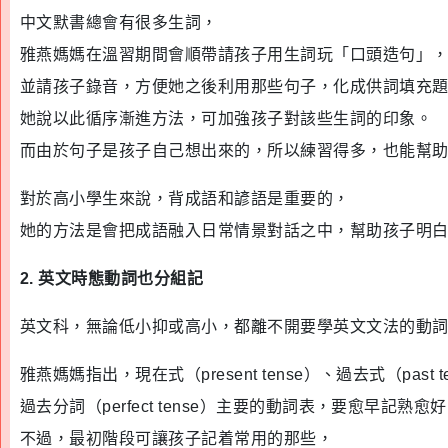
中文默書總會有很多生詞，
雅燕媽媽在溫習期間會順帶請孩子用生詞玩「口頭造句」
並請孩子錄音，方便她之後利用那些句子，化成供詞填充
她說以此循序漸進方法，可加強孩子對該些生詞的印象。
而由於句子是孩子自己想出來的，所以練習得多，也能幫
對於高小學生來說，背成語和諺語是重要的，
她的方法是會把成語融入日常情景對話之中，幫助孩子明
2. 英文時態動詞也分組記
英文科，無論低小抑或高小，都離不開要學英文文法的動詞時態
雅燕媽媽指出，現在式（present tense）、過去式（past t
過去分詞（perfect tense）主要的動詞表，要愈早記熟愈
不過，最初階段可讓孩子記着常用的那些，