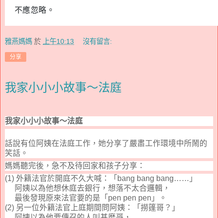
不應忽略。
雅燕媽媽
於
上午10:13
沒有留言:
分享
我家小小小故事～法庭
我家
小小小
故事
～
法庭
話說有位
阿姨
在法庭工作
，
她分享了
嚴肅工作
環境中所
鬧
的
笑話。
媽媽聽完後，急不及待回家和孩子分享：
(1)
外籍法官於開庭不久大喊：「
bang bang bang……
」
阿姨以為他想休庭去銀行，想落不太合邏輯，
最後發現原來法官要的是「
pen pen pen
」。
(2)
另一
位
外籍法官上庭期間問阿姨：「撈篷哥？」
阿姨以為他要傳召的人叫甚麼哥，