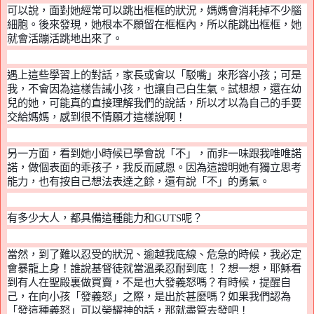
可以說，面對她經常可以跳出框框的狀況，媽媽會消耗掉不少腦
細胞。後來發現，她根本不願留在框框內，所以能跳出框框，她
就會活蹦活跳地出來了。
遇上這些學習上的對話，家長或會以「駁嘴」來形容小孩；可是
我，不會因為這樣告誡小孩，也讓自己白生氣。試想想，還在幼
兒的她，可能真的直接理解我們的說話，所以才以為自己的手要
交給媽媽，感到很不情願才這樣說啊！
另一方面，看到她小時候已學會說「不」，而非一味跟我唯唯諾
諾，做個表面的乖孩子，我反而感恩。因為這證明她有獨立思考
能力，也有按自己想法表達之餘，還有說「不
」
的勇氣
。
有多少大人
，
都具備這種能力和
G
UTS
呢
？
當然，到了難以忍受的狀況
、
逾
越
我底線
、
危急的時候
，
我必定
會暴龍上身！誰說基督徒就當溫柔忍耐到底
！
？想一想
，
耶穌看
到有人在聖殿裏做買賣，不是也大發義怒嗎？有時候，提醒自
己，在向小孩「發義怒」之際，是出於甚麼嗎？如果我們認為
「發這種義怒」可以榮耀神的話，那就盡管去發吧！