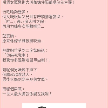
咁個女嘅驚到大叫兼鍊住隔離嗰位先生囉！
行咗唔夠幾步，
個女嘅眼尾又見到有嘢响腳邊飄過，
「吖
...
」高八度大叫之餘，
再用力鍊多次隔離嗰位
...
望真啲，
原來係條草繩被風吹過
...
隔離嗰位受到二度驚嚇話：
「你嚇死我喇！
我驚你多過驚老鼠曱甴喇！」
咁呢個男嘅練下練下
個膽就越嚟越大，
最後大膽到娶左呢個女
嘅
。
而呢個男嘅，
一
世人最大膽就係娶左我啊！