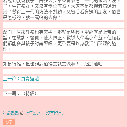
若說到教養孩子，許多人少不免會參考上一代的做法，沒法
子，生育養女，又沒有學位可讀，大家不是都摸着石頭過
河？覺得上一代的方法不對勁
，
又會看看身邊的朋友，俗世
是怎樣的，就一窩蜂的去做。
然而，原來教養也有天書，那就是聖經。聖經就是上帝的
話，在教訓、督責、使人歸正、教導人學義都有益。但願我
們都能多與孩子討論聖經，更重要是以身教活出聖經的道
理。
知易行難，但也絕對值得去試去做啊！一起加油吧！
上一篇：買賣遊戲
下一篇：（待續）
雅燕媽媽
於
上午8:54
沒有留言:
分享