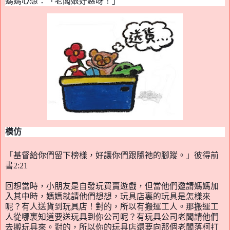
媽媽心想：
「
老闆娘好惡呀！」
模仿
「基督給你們留下榜樣，好讓你們跟隨祂的腳蹤。」彼得前
書
2:21
回想當時
，
小朋友是自發玩買賣遊戲，但當他們邀請媽媽加
入其中時
，
媽媽就請他們想想
，
玩具店裏的玩具是怎樣來
呢
？
有人送貨到玩具店
！
對的，所以有搬運工人
。
那搬運工
人從哪裏知道要送玩具到你公司呢
？
有玩具公司老闆請他們
去搬玩具來。對的，所以你的玩具店還要向那個老闆落柯打