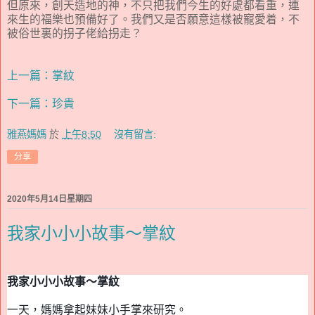
但原來，創天造地的神，不只把我們今生的好處都看重，連
來生的福樂也預備好了。我們又是否願意這樣被寵愛着，不
被俗世裏的拐子佬給拐走？
上一篇：掌紋
下一篇：珍貴
雅燕媽媽
於
上午8:50
沒有留言:
分享
2020年5月14日星期四
我家小小小故事～掌紋
我家小小小故事～掌紋
一天，媽媽拿起妹妹
小手掌
來研究。