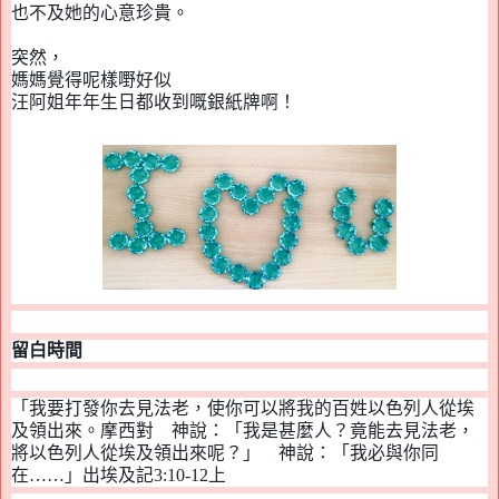
也不及她的心意珍貴。
突然，
媽媽覺得呢樣嘢
好似
汪阿姐年年生日都
收
到嘅銀紙牌啊
！
留白時間
「我要打發你去見法老，使你可以將我的百姓以色列人從埃
及領出來。摩西對 神說：「我是甚麼人？竟能去見法老，
將以色列人從埃及領出來呢？」 神說：「我必與你同
在……」出埃及記
3:10-12
上