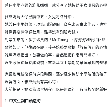
曾任小學老師的雅燕媽媽，就分享了她協助子女溫習的心
雅燕媽媽大仔已讀中五，女兒將會升中。
她曾任小學教師，現為出版顧問、育兒書及童書作者，也
她覺得疫情停課數月，難得沒有測驗考試，
對學生來說，多了珍貴的「MeTime」，應好好地玩和休息
雖然如此，但復課在即，孩子始終要收拾「放長假」的心
雅燕媽媽指出，首要做的事，當然是把作息時間調好，
逐步改掉晚睡晚起習慣，重新建立上學期間早睡早起的規
家長也可趁復課前這段時間，逐少逐少協助小學階段的孩
溫習方面，雅燕媽媽有其心得，
大前提是，她認為溫習過程可以是無痛的，有時甚至輕鬆
1. 中文生詞口頭造句