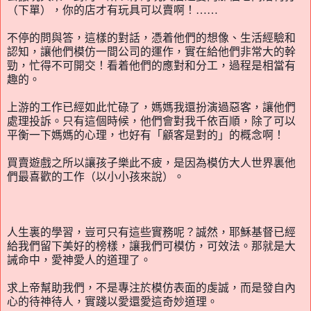
（下單
），
你的店才有玩具可以賣啊
！……
不停的問與答，這樣的對話
，
憑着他們的想像
、
生活經驗和
認知，讓他們模仿一間公司的運作
，
實在給他們非常大的幹
勁，忙得不可開交
！
看着他們的應對和分工
，
過程是相當有
趣的
。
上游的工作已經如此忙碌了
，
媽媽我還扮演過惡客，讓他們
處理投訴。只有這個時候，他們會對我千依百順，除了可以
平衡一下媽媽的心理，也好有「顧客是對的」的概念啊！
買賣遊戲之所以讓孩子樂此不疲，是因為模仿大人世界裏他
們最喜歡的工作（以小小孩來說）。
人生裏的學習，豈可只有這些實務呢？誠然，耶穌基督已經
給我們留下美好的榜樣，讓我們可模仿，可效法。那就是大
誡命中，愛神愛人的道理了。
求上帝幫助我們，不是專注於模仿表面的虔誠，而是發自內
心的待神待人
，
實踐以愛還愛這奇妙道理。