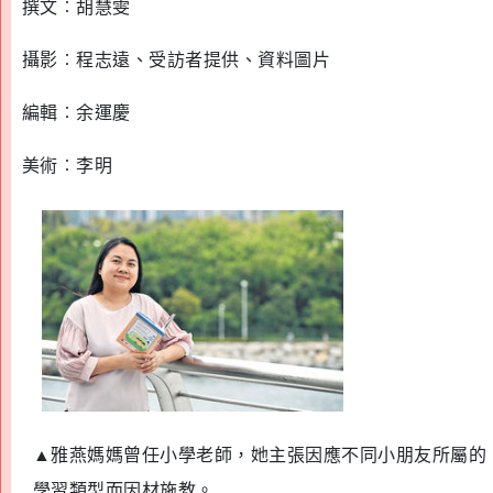
撰文︰胡慧雯
攝影︰程志遠、受訪者提供、資料圖片
編輯︰余運慶
美術︰李明
▲
雅燕媽媽曾任小學老師，她主張因應不同小朋友所屬的
學習類型而因材施教。