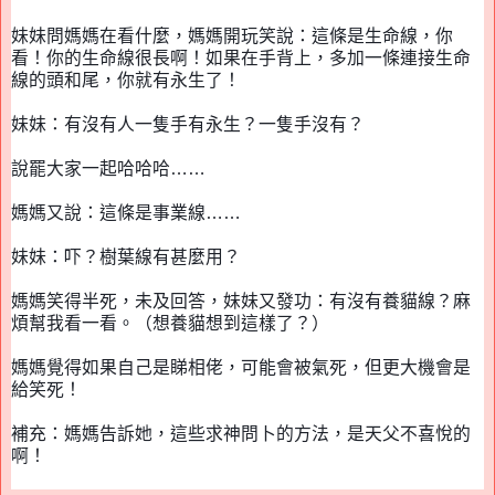
妹妹問媽媽在看什麼，媽媽開玩笑說：這條是生命線，你
看！你的生命線很長啊！如果在手背上，多加一條連接生命
線的頭和尾，你就有永生了！
妹妹：有沒有人一隻手有永生？一隻手沒有？
說罷大家一起哈哈哈
……
媽媽又說：這條是事業線……
妹妹：吓？樹葉線有
甚
麼用？
媽媽笑得半死，未及回答，妹妹又發功：有沒有養貓線？麻
煩幫我看一看。（想養貓想到這樣了？）
媽媽
覺得如果自己是睇相佬，
可能會被
氣死，但更大機會是
給
笑死！
補充：媽媽告訴她，這些求神問卜的方法，是天父不喜悅的
啊！