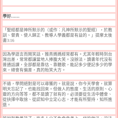
學好……
「聖經都是神所默示的（或作：凡神所默示的聖經），於教
訓、督責、使人歸正、教導人學義都是有益的。」提摩太後
書
3:16
因為學語言而鬧笑話
，
雅燕媽媽經常都有。尤其年輕時到台
灣出差
，
常常都讓當地人捧
腹大笑
。沒辦法
，
讀書年代沒有
普通話課，全部都是靠估
、
靠聽歌
，
能記多少便記多少的學
來，總會有偏差
，
真的貽
笑大方
。
不過
，
學問絕對是可以尋獲的。就是說，你今天學會，就算
明天忘記了，也能找回來。但做人的態度、生活的原則、心
靈的方向等等，都不是讀了就有的，必須要從生活中體會、
從抉擇中取捨、從認知中立定心志，才能有所堅持，知所進
退。