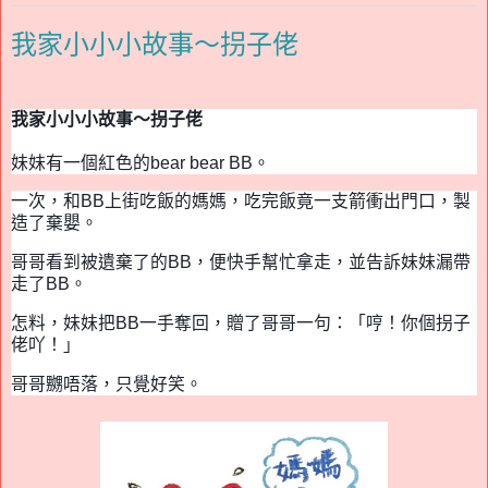
我家小小小故事～拐子佬
我家小小小
故事～拐子佬
妹妹有一個
紅色的
bear bear BB
。
一次，和
BB
上街吃飯的媽媽，吃完飯竟一支箭衝出門口，製
造了棄嬰。
哥哥看到被遺棄了的
BB
，便快手幫忙拿走，並告訴妹妹漏帶
走了
BB
。
怎料，妹妹把
BB
一手奪回，贈了哥哥一句：「哼！你個拐子
佬吖！」
哥哥嬲唔落，只覺好笑。