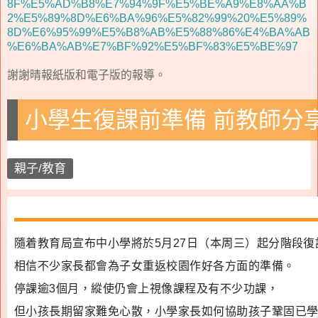
8F%E5%AD%B8%E7%94%9F%E5%BE%A9%E8%AA%B
2%E5%89%8D%E6%BA%96%E5%82%99%20%E5%89%
8D%E6%95%99%E5%B8%AB%E5%88%86%E4%BA%AB
%E6%BA%AB%E7%BF%92%E5%BF%83%E5%BE%97
謝謝晴報紙版和電子版的報導。
小學生復課前準備 前教師分
親子/教育
隨着教育局宣布中小學將於5月27日（本周三）起分階段復
相信不少家長都會為子女重返校園作好各方面的準備。
停課逾3個月，縱使仍會上視像課程及有不少功課，
但小孩長期留家難免心散，小學家長如何協助孩子鞏固已