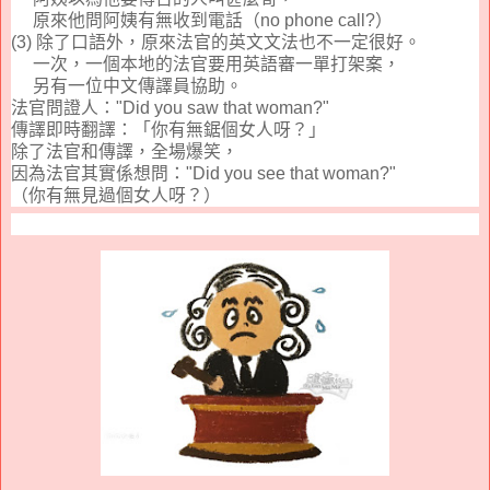
原來他問阿姨有無收到電話（
no phone call?
）
(3)
除了口語外，原來
法官的英文
文法也
不一定很好。
一次，一個本地的法官要用英語審一單打架案，
另有一位中文傳譯員協助。
法官問證人：
"Did you saw that woman?"
傳譯即時翻譯：「你有無鋸個女人呀？」
除了法官和傳譯，全場爆笑，
因為法官其實係想問：
"Did you see that woman?"
（你有無見過個女人呀？
）