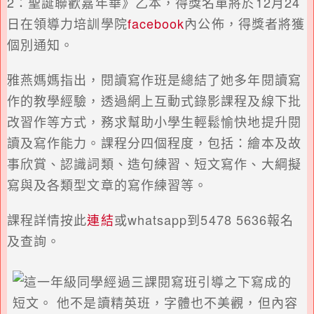
2：聖誕聯歡嘉年華》乙本，得獎名單將於12月24
日在領導力培訓學院
facebook
內公佈，得獎者將獲
個別通知。
雅燕媽媽指出，閱讀寫作班是總結了她多年閱讀寫
作的教學經驗，透過網上互動式錄影課程及線下批
改習作等方式，務求幫助小學生輕鬆愉快地提升閱
讀及寫作能力。課程分四個程度，包括：繪本及故
事欣賞、認識詞類、造句練習、短文寫作、大綱擬
寫與及各類型文章的寫作練習等。
課程詳情按此
連結
或whatsapp到5478 5636報名
及查詢。