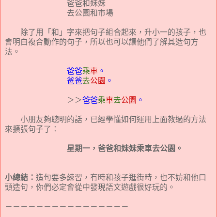
爸爸和妹妹
去公園和市場
除了用「和」字來把句子組合起來，升小一的孩子，也
會明白複合動作的句子，所以也可以讓他們了解其造句方
法。
爸爸
乘
車
。
爸爸
去
公園
。
＞＞
爸爸
乘
車
去
公園
。
小朋友夠聰明的話，已經學懂如何運用上面教過的方法
來擴張句子了：
星期一，爸爸和妹妹乘車去公園。
小總結：
造句要多練習，有時和孩子逛街時，也不妨和他口
頭造句，你們必定會從中發現語文遊戲很好玩的。
－－－－－－－－－－－－－－－－