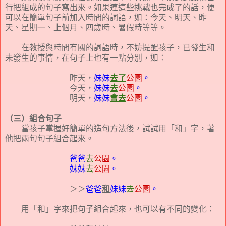
行把組成的句子寫出來。如果連這些挑戰也完成了的話，便
可以在簡單句子前加入時間的詞語，如：今天、明天、昨
天、星期一、上個月、四歲時、暑假時等等。
在教授與時間有關的詞語時，不妨提醒孩子，已發生和
未發生的事情，在句子上也有一點分別，如：
昨天，
妹妹
去了
公園
。
今天，
妹妹
去
公園
。
明天，
妹妹
會去
公園
。
（三）組合句子
當孩子掌握好簡單的造句方法後，試試用「和」字，著
他把兩句句子組合起來。
爸爸
去
公園
。
妹妹
去
公園
。
＞＞
爸爸
和
妹妹
去
公園
。
用「和」字來把句子組合起來，也可以有不同的變化：