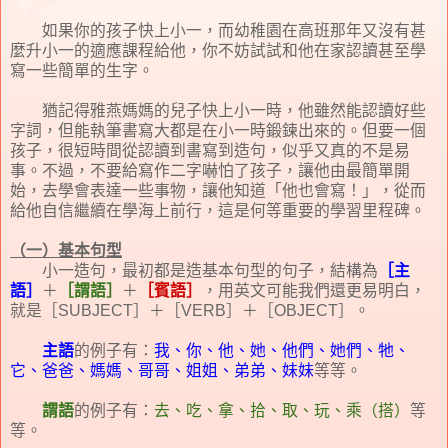
如果你的孩子快上小一，而幼稚園在高班那年又沒有甚
麼升小一的適應課程給他，你不妨試試和他在家認讀甚至學
寫一些簡單的生字。
猶記得雅燕媽媽的兒子快上小一時，他雖然能認讀好些
字詞，但能執筆書寫大都是在小一時鍛鍊出來的。但要一個
孩子，很短時間從認讀到書寫到造句，似乎又真的不是易
事。不過，不要給寫作二字嚇怕了孩子，讓他由最簡單開
始，去學會表達一些事物，讓他知道「他也會寫！」，從而
給他自信繼續在學海上前行，這是何等重要的學習里程碑。
（一）基本句型
小一造句，最初都是造基本句型的句子，結構為
［主
語］
＋
［謂語］
＋
［賓語］
，用英文可能我們還更易明白，
就是［SUBJECT］＋［VERB］＋［OBJECT］。
主語
的例子有：
我、你、他、她、他們、她們、牠、
它、爸爸、媽媽、哥哥、姐姐、弟弟、妹妹
等等。
謂語
的例子有：
去、吃、拿、拾、取、玩、乘（搭）
等
等。