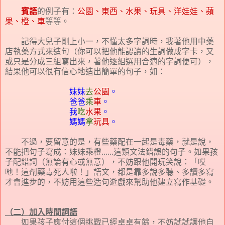
賓語
的例子有：
公園、東西、水果、玩具、洋娃娃、蘋
果、橙、車
等等。
記得大兒子剛上小一，不懂太多字詞時，我著他用中藥
店執藥方式來造句（你可以把他能認讀的生詞做成字卡，又
或只是分成三組寫出來，著他逐組選用合適的字詞便可），
結果他可以很有信心地造出簡單的句子，如：
妹妹
去
公園
。
爸爸
乘
車
。
我
吃
水果
。
媽媽
拿
玩具
。
不過，要留意的是，有些藥配在一起是毒藥，就是說，
不能把句子寫成：妹妹乘橙......這類文法錯誤的句子。如果孩
子配錯詞（無論有心或無意），不妨跟他開玩笑說：「哎
吔！這劑藥毒死人啦！」語文，都是靠多說多聽、多讀多寫
才會進步的，不妨用這些造句遊戲來幫助他建立寫作基礎。
（二）加入時間詞語
如果孩子應付這個挑戰已經卓卓有餘，不妨試試讓他自