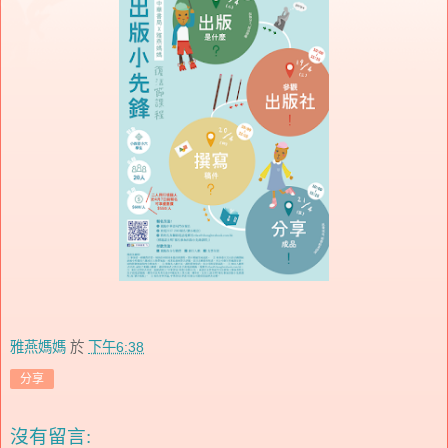
雅燕媽媽
於
下午6:38
分享
沒有留言: