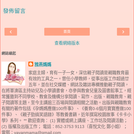
發佈留言
‹
›
首頁
查看網絡版本
網誌緣起
雅燕媽媽
家庭主婦，育有一子一女，深信親子閱讀是親職教育最
有效的工具之一。曾任小學教師，從事出版工作超過廿
五年，並在社交媒體、網誌及雜誌專欄推動親子閱讀，
在將軍澳區主持幼兒及小學讀書會，亦參與教會兒童及圖書館事工，經
常獲邀到不同學校、教會及機構分享閱讀、寫作、出版、親職教育、親
子閱讀等主題，至今主講逾三百場與閱讀相關之活動。出版與親職教育
有關的著作包括《孕媽媽應做100件事》、《養育0-6個月寶寶應做100
件事》、《親子勁搞笑語錄》等教養書籍，近年撰寫校園故事《卡卡小
學》系列。 ** 歡迎查詢： (1) 實體或網上講座、工作坊及閱讀活動；
(2) 版權及出版工作； 電話：852-3753 9113（喜悅文化 鄭小姐）；
電郵：yayanmama@gmail.com