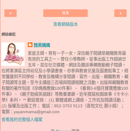
‹
›
首頁
查看網絡版本
網誌緣起
雅燕媽媽
家庭主婦，育有一子一女，深信親子閱讀是親職教育最
有效的工具之一。曾任小學教師，從事出版工作超過廿
五年，並在社交媒體、網誌及雜誌專欄推動親子閱讀，
在將軍澳區主持幼兒及小學讀書會，亦參與教會兒童及圖書館事工，經
常獲邀到不同學校、教會及機構分享閱讀、寫作、出版、親職教育、親
子閱讀等主題，至今主講逾三百場與閱讀相關之活動。出版與親職教育
有關的著作包括《孕媽媽應做100件事》、《養育0-6個月寶寶應做100
件事》、《親子勁搞笑語錄》等教養書籍，近年撰寫校園故事《卡卡小
學》系列。 ** 歡迎查詢： (1) 實體或網上講座、工作坊及閱讀活動；
(2) 版權及出版工作； 電話：852-3753 9113（喜悅文化 鄭小姐）；
電郵：yayanmama@gmail.com
查看我的完整個人檔案