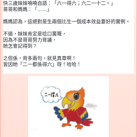
快三歲妹妹喃喃自語：「六一得六；六二一十二。」
哥哥和媽媽：「
……
」
媽媽認為，
這
絕對
是生兩個比生一個成本效益要好的實例。
不過，
妹妹
肯定
是唸口
簧嘅
，
因為
不是哥哥努力背誦，
她怎會記得到？
之但係，背多兩句，就見真章啊！
皆因
她
「
二一都係得六」呀！
哈哈！