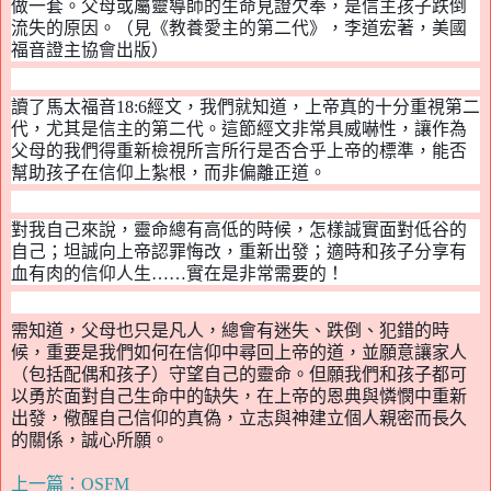
做一套。父母或屬靈導師的生命見證欠奉，是信主孩子跌倒
流失的原因。（見《教養愛主的第二代》，李道宏著，美國
福音證主協會出版）
讀了馬太福音
1
8:6
經文
，
我們就知道
，
上帝真的十分重視第二
代，尤其是信主的第二代。這節經文非常具威嚇性，讓作為
父母的我們得重新檢視所言所行是否合乎上帝的標準，能否
幫助孩子在信仰上紮根，而非偏離正道。
對我自己來說，靈命總有高低的時候，怎樣誠實面對低谷的
自己
；
坦誠向上帝認罪悔改，重新出發；適時和孩子分享有
血有肉的信仰人生……實在是非常需要的！
需知道，父母也只是凡人，總會有迷失、跌倒、犯錯的時
候，重要是我們如何在信仰中尋回上帝的道，並願意讓家人
（包括配偶和孩子）守望自己的靈命。但願我們和孩子都可
以勇於面對自己生命中的缺失，在上帝的恩典與憐憫中重新
出發，儆醒自己信仰的真偽
，
立志與神建立個人親密而長久
的關係，誠心所願。
上一篇：OSFM