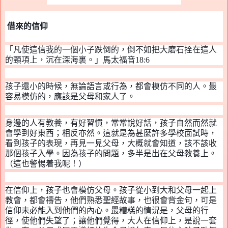
借來的信仰
「凡使這信我的一個小子跌倒的，倒不如把大磨石拴在這人
的頸項上，沉在深海裏。」馬太福音
18:6
孩子還小的時候，無論語言或行為
，
都會模仿不同的人。最
容易模仿的，應該是父母和家人了。
身邊的人有教養，有好習慣
，
常常說好話，孩子自然而然就
會學到好東西；相反亦然。這就是為甚麼許多學校面試時，
看到孩子的表現，再見一見父母，大概就會知道，該不該收
那個孩子入學。因為孩子的問題，多半是出在父母教養上。
（這也警惕着我呢！）
在信仰上，孩子也會模仿父母。
孩子從小到大和父母一起上
教會，都會禱告，他們熟悉聖經故事，也很會背金句，可是
信仰未必能入到他們的內心。
最糟糕的情況是，父母的行
徑，使他們失望了；讓他們覺得，大人在信仰上，是說一套