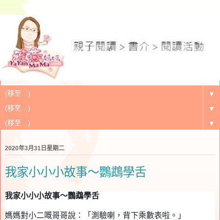
▼
▼
▼
2020年3月31日星期二
我家小小小故事～鸚鵡學舌
我家小小小
故事
～
鸚鵡學舌
媽媽對
小二嘅
哥哥說：「測驗喇，背下乘數表啦。」