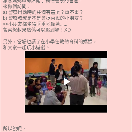
雅燕媽媽還即席請了擔任警察的爸爸，
來做個訪問：
a) 警察出勤時的裝備有甚麼？重不重？
b) 警察叔叔是不是會捉百厭的小朋友？
>>小朋友都坐得乖乖地聽著......
警察叔叔果然係可以壓到場！XD
另外，當場也請了在小學任教體育科的媽媽，
和大家一起玩小遊戲。
所以說呢，