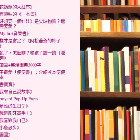
花媽媽的大紅布》
有趣味的《一本書》
好想要一個娃娃》是欠缺物質？還
需要愛？
My first音樂書》
樣才是富足？《阿松爺爺的杮子
》
謊了，怎麼辦？和孩子讀一讀《臘
狗》
讀筆+英漢圖典3000字
子最愛「便便書」：介紹４本便便
本
書寶寶》
我會自己說故事》
rmyard Pop-Up Faces
是誰的生日？》
我是刷牙高手！》
我喜歡我自己》
小魚散步》
團圓》