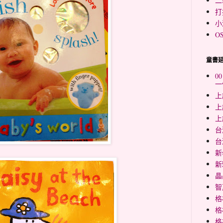
二
打
小
O
童書
0
一
上
上
上
台
台
新
新
晶
智
格
格
格