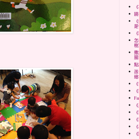
《
饒
《
是
《
怎
樹
撒
腸
點
孩
繪
《
《
Fa
《
《
《
《
《