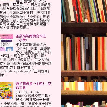
是在他們面前「不小
」提到「屎尿屁」。 因為這些都是
小朋友覺得好厭惡的事情，所以都
禁忌，平常絕口不提的。 有時雅燕
媽和孩子談笑時，「不小心」提到
個話題，孩子發亮的眼神和綻放的
聲總會讓你自己也覺得有點驚喜。
然，這招不能常用...
雅燕媽媽閱讀寫作班
（小學）
雅燕媽媽閱讀寫作班
（小學） 以往一直都是
學校/ 機構包班形式舉行
上課程， 現在正式對外招生囉！
021年1-2月， 6個星期， 每次大約1
時， 讓小朋友 愉快地提升閱讀興趣
寫作能力！ 課程詳情：
tps://ccldi.org/category/「正向教育」
/ ...
親子讀書會～主題3：交
通工具
(141105, 141126,
150405) 說起交通工具，
很多小男孩都會十分雀
。 不過不說不知， 其實小孩子日常