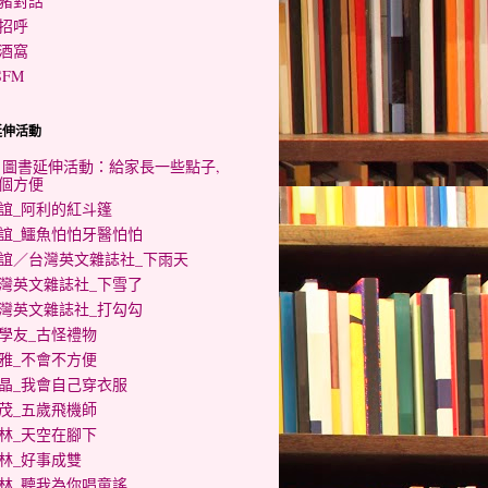
豬對話
招呼
酒窩
SFM
延伸活動
0 圖書延伸活動：給家長一些點子,
個方便
誼_阿利的紅斗篷
誼_鱷魚怕怕牙醫怕怕
誼／台灣英文雜誌社_下雨天
灣英文雜誌社_下雪了
灣英文雜誌社_打勾勾
學友_古怪禮物
雅_不會不方便
晶_我會自己穿衣服
茂_五歲飛機師
林_天空在腳下
林_好事成雙
林_聽我為你唱童謠