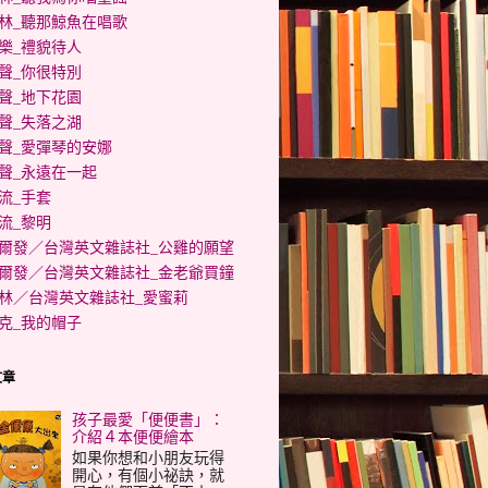
林_聽那鯨魚在唱歌
樂_禮貌待人
聲_你很特別
聲_地下花園
聲_失落之湖
聲_愛彈琴的安娜
聲_永遠在一起
流_手套
流_黎明
爾發／台灣英文雜誌社_公雞的願望
爾發／台灣英文雜誌社_金老爺買鐘
林／台灣英文雜誌社_愛蜜莉
克_我的帽子
文章
孩子最愛「便便書」：
介紹４本便便繪本
如果你想和小朋友玩得
開心，有個小祕訣，就