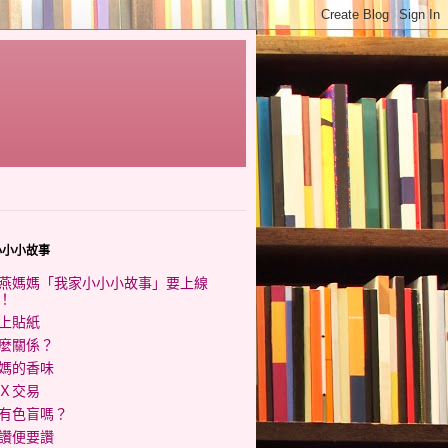
小小小故事
燕媽媽「我家小小小故事」要上線
！
上貼紙
麼關係？
媽的香味
Ｘ交易
有色盲嗎？
讚便要讚