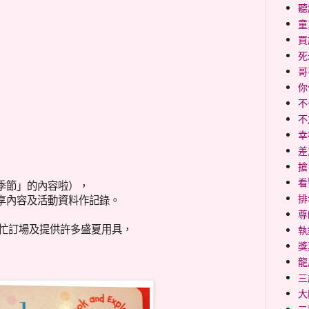
聽
童
買
死
哥
你
不
不
幸福
差
搶
看
季節」的內容啦），
排
享內容及活動資料作記錄。
尊
媽媽幫忙訂場及提供許多盛夏用具，
執
獎
龍
三
大