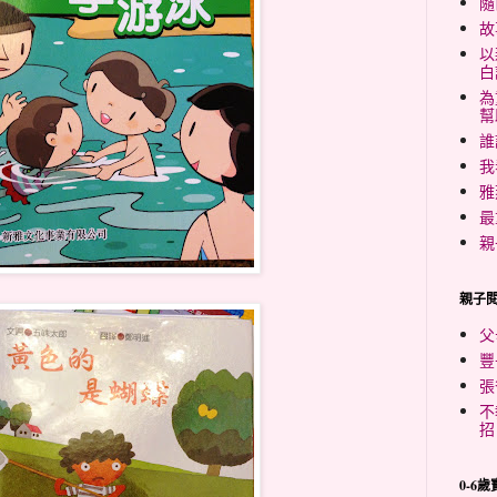
隨
故
以
白
為
幫
誰
我
雅
最
親
親子
父
豐
張
不
招
0-6