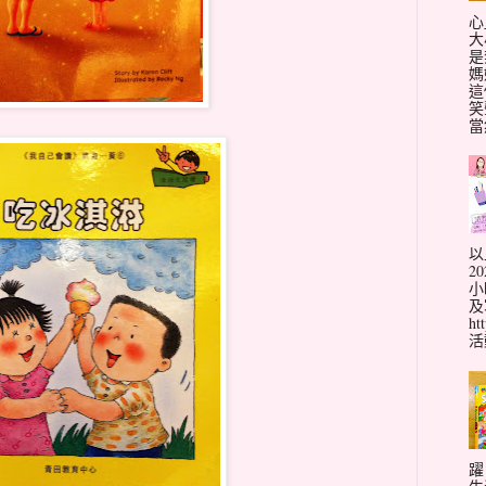
心
大
是
媽
這
笑
當
以
2
小
及
ht
活動
躍