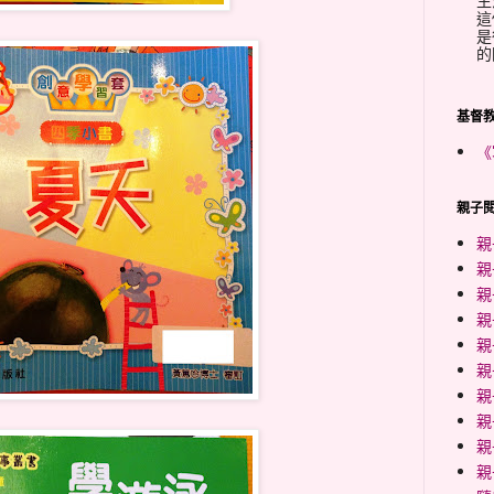
生
這
是
的
基督
《
親子閱
親
親
親
親
親
親
親
親
親
親