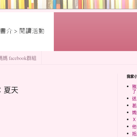
媽 facebook群組
我家
雅
：夏天
了
送
甚
媽
Ｘ
他
抵