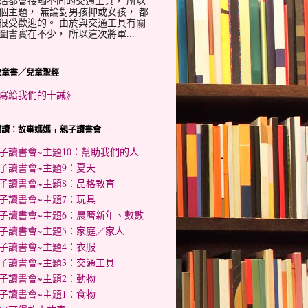
活都會接觸不同的交通工具， 所以
個主題， 無論對男孩抑或女孩， 都
很受歡迎的。 由於與交通工具有關
圖書實在不少， 所以這次將軍...
教童書／兒童聖經
寫給我們的十誡》
讀：故事媽媽 + 親子讀書會
子讀書會~主題10：幫助我們的人
子讀書會~主題9：夏天
子讀書會~主題8：品格教育
子讀書會~主題7：玩具
子讀書會~主題6：農曆新年、數數
子讀書會~主題5：家庭／家人
子讀書會~主題4：衣服
子讀書會~主題3：交通工具
子讀書會~主題2：動物
子讀書會~主題1：食物