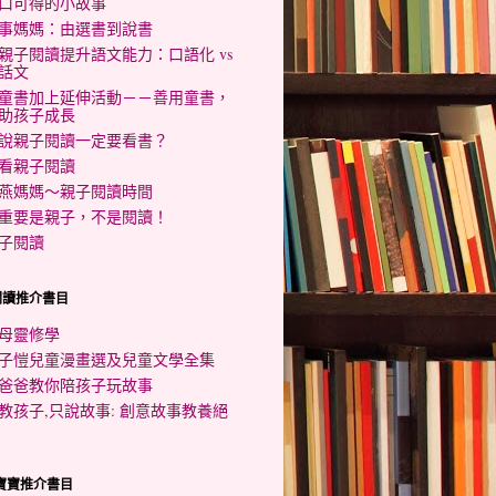
口可得的小故事
事媽媽：由選書到說書
親子閱讀提升語文能力：口語化 vs
話文
童書加上延伸活動－－善用童書，
助孩子成長
說親子閱讀一定要看書？
看親子閱讀
燕媽媽～親子閱讀時間
重要是親子，不是閱讀！
子閱讀
閱讀推介書目
母靈修學
子愷兒童漫畫選及兒童文學全集
爸爸教你陪孩子玩故事
教孩子,只說故事: 創意故事教養絕
歲寶寶推介書目