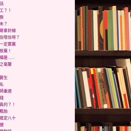
話
工？！
旗
未？
哥拿針線
信唔信呀？
一定要贏
放棄！
是......
之毫釐
醫生
名
師重道
錢
真的？！
鳳胎
歲定八十
腿