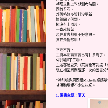
轉眼又到上學期測考時間，
回首看看，
部落格好多資料沒更新，
這篇開了個頭，
還沒有上照片，
一直就放著，
現在看去都很不好意思。
實在是抱歉啊！
不經不覺，
主持本區讀書會已有廿多場了，
6月份辦了三場，
主題都是夏天（其實也有認識「
現在補回周間組那一次的圖書分
*特別鳴謝周間組Michelle
替活動增添不少氣氛喔。
1. 圖書主題：夏天