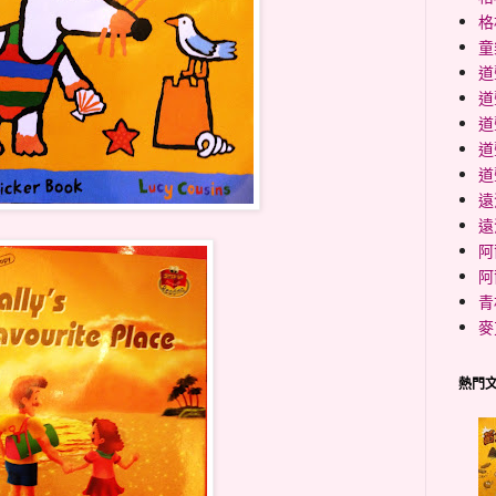
格
童
道
道
道
道
道
遠
遠
阿
阿
青
麥
熱門