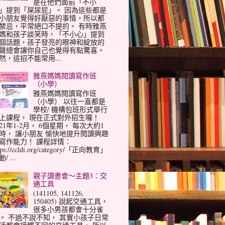
是在他們面前「不小
」提到「屎尿屁」。 因為這些都是
小朋友覺得好厭惡的事情，所以都
禁忌，平常絕口不提的。 有時雅燕
媽和孩子談笑時，「不小心」提到
個話題，孩子發亮的眼神和綻放的
聲總會讓你自己也覺得有點驚喜。
然，這招不能常用...
雅燕媽媽閱讀寫作班
（小學）
雅燕媽媽閱讀寫作班
（小學） 以往一直都是
學校/ 機構包班形式舉行
上課程， 現在正式對外招生囉！
021年1-2月， 6個星期， 每次大約1
時， 讓小朋友 愉快地提升閱讀興趣
寫作能力！ 課程詳情：
tps://ccldi.org/category/「正向教育」
/ ...
親子讀書會～主題3：交
通工具
(141105, 141126,
150405) 說起交通工具，
很多小男孩都會十分雀
。 不過不說不知， 其實小孩子日常