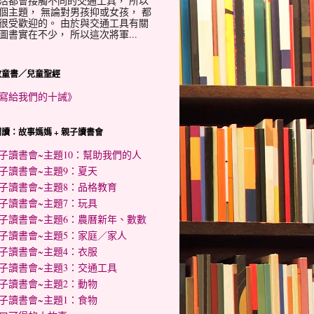
活都會接觸不同的交通工具， 所以
個主題， 無論對男孩抑或女孩， 都
很受歡迎的。 由於與交通工具有關
圖書實在不少， 所以這次將軍...
教童書／兒童聖經
寫給我們的十誡》
讀：故事媽媽 + 親子讀書會
子讀書會~主題10：幫助我們的人
子讀書會~主題9：夏天
子讀書會~主題8：品格教育
子讀書會~主題7：玩具
子讀書會~主題6：農曆新年、數數
子讀書會~主題5：家庭／家人
子讀書會~主題4：衣服
子讀書會~主題3：交通工具
子讀書會~主題2：動物
子讀書會~主題1：食物