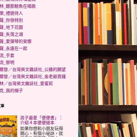
林_聽那鯨魚在唱歌
樂_禮貌待人
聲_你很特別
聲_地下花園
聲_失落之湖
聲_愛彈琴的安娜
聲_永遠在一起
流_手套
流_黎明
爾發／台灣英文雜誌社_公雞的願望
爾發／台灣英文雜誌社_金老爺買鐘
林／台灣英文雜誌社_愛蜜莉
克_我的帽子
文章
孩子最愛「便便書」：
介紹４本便便繪本
如果你想和小朋友玩得
開心，有個小祕訣，就