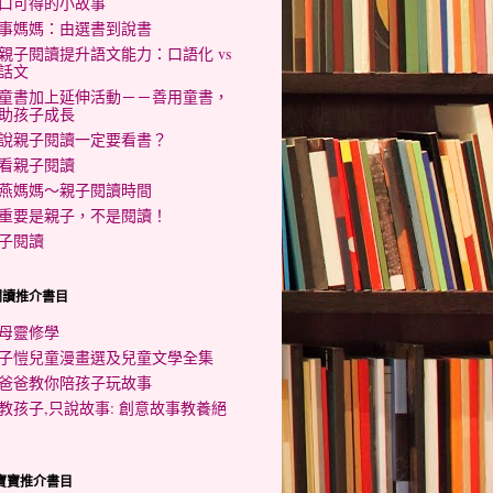
口可得的小故事
事媽媽：由選書到說書
親子閱讀提升語文能力：口語化 vs
話文
童書加上延伸活動－－善用童書，
助孩子成長
說親子閱讀一定要看書？
看親子閱讀
燕媽媽～親子閱讀時間
重要是親子，不是閱讀！
子閱讀
閱讀推介書目
母靈修學
子愷兒童漫畫選及兒童文學全集
爸爸教你陪孩子玩故事
教孩子,只說故事: 創意故事教養絕
歲寶寶推介書目