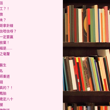
話
工？！
旗
未？
哥拿針線
信唔信呀？
一定要贏
放棄！
是......
之毫釐
醫生
名
師重道
錢
真的？！
鳳胎
歲定八十
腿