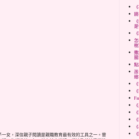
《
饒
《
是
《
怎
樹
撒
腸
點
孩
繪
《
《
Fa
《
《
《
《
《
子一女，深信親子閱讀是親職教育最有效的工具之一。曾