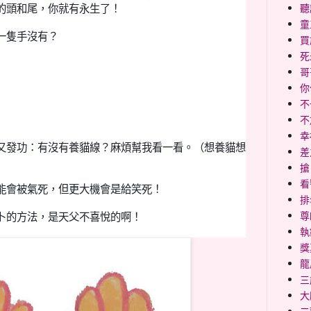
聽
的頭和尾，你就有永生了！
童
一隻手沒有？
買
死
哥
你
不
不
幸福
又發功：有沒有養貓線？麻煩幫我看一看。（想養貓想
差
搶
看
能會被
氣死，但更大機會是
給
笑死！
排
尊
卜的方法，是天父不喜悅的啊！
執
獎
龍
三
大