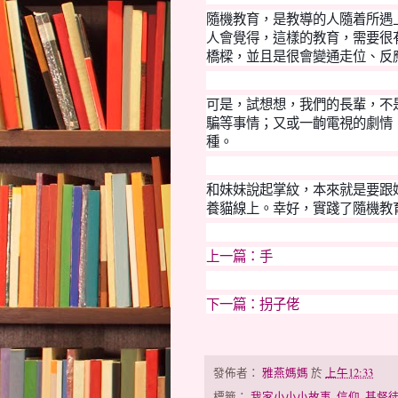
隨機教育，是教導的人隨着所遇
人會覺得，這樣的教育，需要很
橋樑
，
並且是很會變通走位
、
反
可是，試想想，我們的長輩，不
騙等事情；又或一齣電視的劇情
種。
和妹妹說起掌紋，本來就是要跟
養貓線上。幸好，實踐了隨機教
上一篇：手
下一篇：拐子佬
發佈者：
雅燕媽媽
於
上午12:33
標籤：
我家小小小故事
,
信仰
,
基督