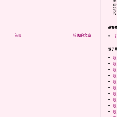
生
這
是
的
基督
首頁
較舊的文章
《
親子閱
親
親
親
親
親
親
親
親
親
親