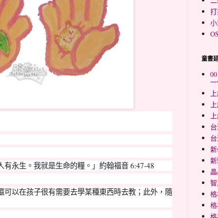
二
打
小
O
童書
0
一
上
上
上
台
台
新
新
人有永生。我就是生命的糧。」約翰福音
6:47-48
晶
智
還可以在孩子很有需要去學某種東西時去教
；
此外，隨
格
格
格