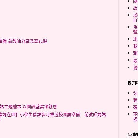
隨
故
以
白
為
幫
誰
前準備 前教師分享溫習心得
我
雅
最
親
親子
父
豐
本媽媽主題繪本 以閱讀盛宴頌親恩
張
不
：【復課在即】小學生停課多月重返校園要準備 前教師媽媽
招
得
0-6