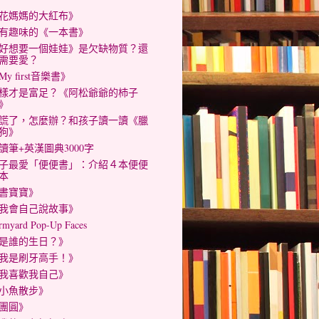
花媽媽的大紅布》
有趣味的《一本書》
好想要一個娃娃》是欠缺物質？還
需要愛？
My first音樂書》
樣才是富足？《阿松爺爺的杮子
》
謊了，怎麼辦？和孩子讀一讀《臘
狗》
讀筆+英漢圖典3000字
子最愛「便便書」：介紹４本便便
本
書寶寶》
我會自己說故事》
rmyard Pop-Up Faces
是誰的生日？》
我是刷牙高手！》
我喜歡我自己》
小魚散步》
團圓》