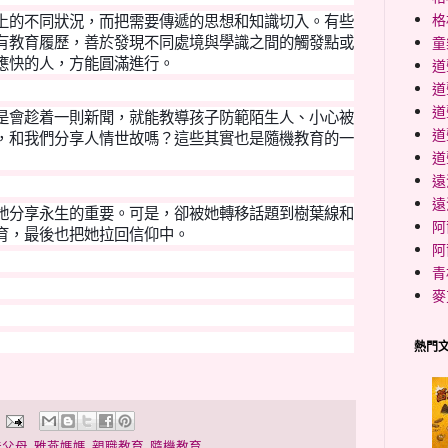
格
上的不同狀況，而把需要傳遞的思想和知識切入。有些
有教育履歷，善於發現不同處境與學識之間的觸發點或
童
應快的人，方能圓滿進行。
道
道
道
是會趁着一則新聞，就能教導孩子防範陌生人、小心被
道
，和我們分享人情世故嗎？這些其實也是隨機教育的一
道
遠
遠
她分享永生的重要。可是，卻被她轉移話題到樹葉線和
阿
育，最後也把她拉回信仰中。
阿
青
麥
熱門
徒父母
,
雅燕媽媽
,
親職教育
,
隨機教育