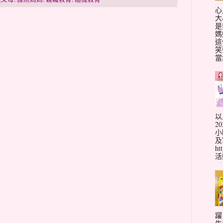
心
大
是
媽
這
笑
當
以
2
小
及
ht
活動
躍