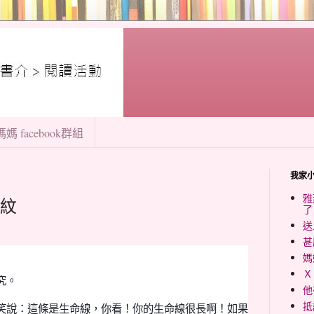
媽 facebook群組
我家
雅
紋
了
送
甚
媽
Ｘ
究。
他
抵
笑說：這條是生命線，你看！你的生命線很長啊！如果