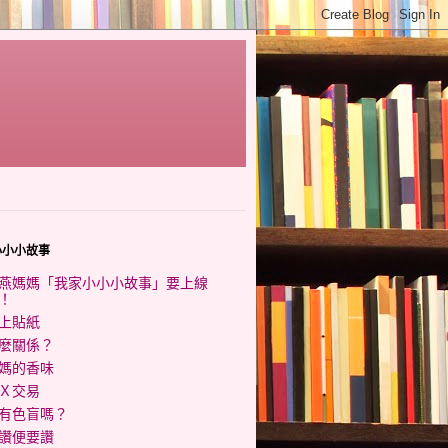
小小小故事
燕媽媽「我家小小小故事」要上線
！
上貼紙
麼關係？
媽的香味
Ｘ交易
有色盲嗎？
讚便要讚