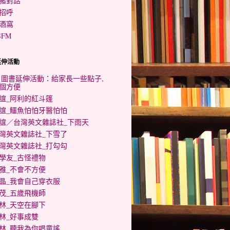
豬對話
招呼
酒窩
SFM
延伸活動
0 圖書延伸活動：給家長一些點子,
個方便
誼_阿利的紅斗篷
誼_鱷魚怕怕牙醫怕怕
誼／台灣英文雜誌社_下雨天
灣英文雜誌社_下雪了
灣英文雜誌社_打勾勾
學友_古怪禮物
雅_不會不方便
晶_我會自己穿衣服
茂_五歲飛機師
林_天空在腳下
林_好事成雙
林_聽我為你唱童謠