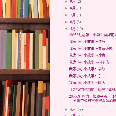
9月
(2)
►
8月
(1)
►
7月
(1)
►
6月
(3)
►
5月
(10)
▼
200525_晴報：小學生復課
我家小小小故事～法庭
我家小小小故事～買賣遊戲
我家小小小故事～珍貴
我家小小小故事～拐子佬
我家小小小故事～掌紋
我家小小小故事～手
我家小小小故事～膽大
【GRWTH閱讀】 精選10
200508_經濟日報親子版
分享中英數常高效溫習心
4月
(19)
►
3月
(22)