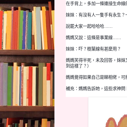
在手背上，多加一條連接生命線
妹妹：有沒有人一隻手有永生？
說罷大家一起哈哈哈
……
媽媽又說：這條是事業線……
妹妹：吓？樹葉線有
甚
麼用？
媽媽笑得半死，未及回答，妹妹
到這樣了？）
媽媽
覺得如果自己是睇相佬，
可
補充：媽媽告訴她，這些求神問