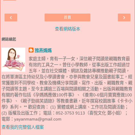
‹
›
首頁
查看網絡版本
網誌緣起
雅燕媽媽
家庭主婦，育有一子一女，深信親子閱讀是親職教育最
有效的工具之一。曾任小學教師，從事出版工作超過廿
五年，並在社交媒體、網誌及雜誌專欄推動親子閱讀，
在將軍澳區主持幼兒及小學讀書會，亦參與教會兒童及圖書館事工，經
常獲邀到不同學校、教會及機構分享閱讀、寫作、出版、親職教育、親
子閱讀等主題，至今主講逾三百場與閱讀相關之活動。出版與親職教育
有關的著作包括《孕媽媽應做100件事》、《養育0-6個月寶寶應做100
件事》、《親子勁搞笑語錄》等教養書籍，近年撰寫校園故事《卡卡小
學》系列。 ** 歡迎查詢： (1) 實體或網上講座、工作坊及閱讀活動；
(2) 版權及出版工作； 電話：852-3753 9113（喜悅文化 鄭小姐）；
電郵：yayanmama@gmail.com
查看我的完整個人檔案