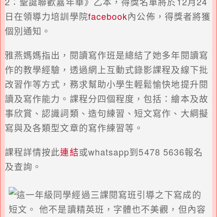
2：聖誕聯歡嘉年華》乙本，得獎名單將於12月24
日在領導力培訓學院
facebook
內公佈，得獎者將獲
個別通知。
雅燕媽媽指出，閱讀寫作班是總結了她多年閱讀寫
作的教學經驗，透過網上互動式錄影課程及線下批
改習作等方式，務求幫助小學生輕鬆愉快地提升閱
讀及寫作能力。課程分四個程度，包括：繪本及故
事欣賞、認識詞類、造句練習、短文寫作、大綱擬
寫與及各類型文章的寫作練習等。
課程詳情按此
連結
或whatsapp到5478 5636報名
及查詢。