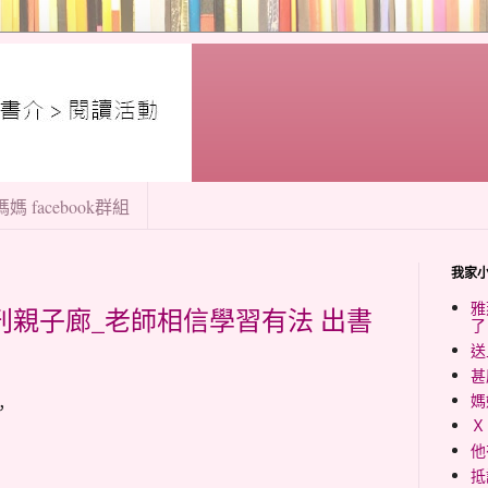
媽 facebook群組
我家
雅
報副刊親子廊_老師相信學習有法 出書
了
送
甚
媽
，
Ｘ
他
抵