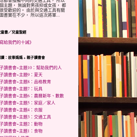
活都會接觸不同的交通工具， 所以
個主題， 無論對男孩抑或女孩， 都
很受歡迎的。 由於與交通工具有關
圖書實在不少， 所以這次將軍...
教童書／兒童聖經
寫給我們的十誡》
讀：故事媽媽 + 親子讀書會
子讀書會~主題10：幫助我們的人
子讀書會~主題9：夏天
子讀書會~主題8：品格教育
子讀書會~主題7：玩具
子讀書會~主題6：農曆新年、數數
子讀書會~主題5：家庭／家人
子讀書會~主題4：衣服
子讀書會~主題3：交通工具
子讀書會~主題2：動物
子讀書會~主題1：食物