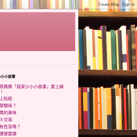
小小小故事
燕媽媽「我家小小小故事」要上線
！
上貼紙
麼關係？
媽的香味
Ｘ交易
有色盲嗎？
讚便要讚