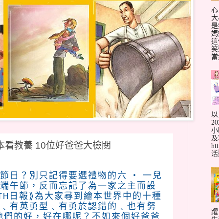
心
大
是
媽
這
笑
當
以
2
小
及
繪本看教養 10位好爸爸大檢閱
ht
活動
節日？別只記得要選禮物的六 ‧ 一兒
端午節，反而忘記了為一家之主而設
WTH日報⟫為大家尋到繪本世界中的十種
﹑有英勇型﹑有勇於認錯的﹑也有努
躍
他們的好，好在哪呢？不如來個好爸爸