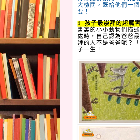
大檢閱，既給他們一個
要！
1  孩子最崇拜的超厲
書裏的小小動物們描述
處時，自己認為爸爸最
拜的人不是爸爸呢？「
子一生！