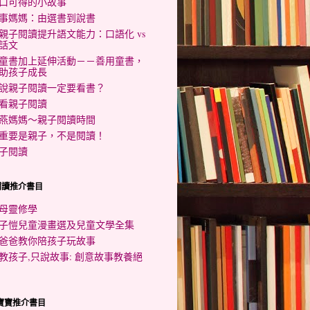
口可得的小故事
事媽媽：由選書到說書
親子閱讀提升語文能力：口語化 vs
話文
童書加上延伸活動－－善用童書，
助孩子成長
說親子閱讀一定要看書？
看親子閱讀
燕媽媽～親子閱讀時間
重要是親子，不是閱讀！
子閱讀
閱讀推介書目
母靈修學
子愷兒童漫畫選及兒童文學全集
爸爸教你陪孩子玩故事
教孩子,只說故事: 創意故事教養絕
歲寶寶推介書目