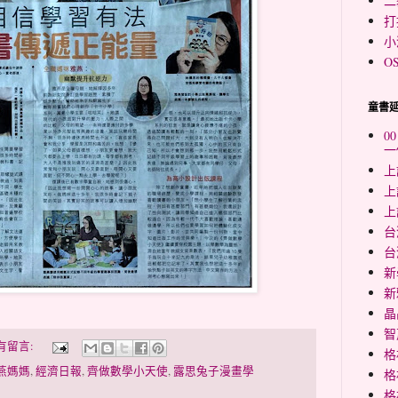
二
打
小
O
童書
0
一
上
上
上
台
台
新
新
晶
智
有留言:
格
燕媽媽
,
經濟日報
,
齊做數學小天使
,
露思兔子漫畫學
格
格