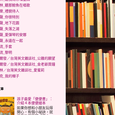
林_聽那鯨魚在唱歌
樂_禮貌待人
聲_你很特別
聲_地下花園
聲_失落之湖
聲_愛彈琴的安娜
聲_永遠在一起
流_手套
流_黎明
爾發／台灣英文雜誌社_公雞的願望
爾發／台灣英文雜誌社_金老爺買鐘
林／台灣英文雜誌社_愛蜜莉
克_我的帽子
文章
孩子最愛「便便書」：
介紹４本便便繪本
如果你想和小朋友玩得
開心，有個小祕訣，就