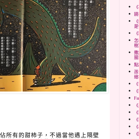
《
饒
《
是
《
怎
樹
撒
腸
點
孩
繪
《
《
Fa
《
《
《
《
《
佔所有的甜柿子，不過當他遇上隔壁