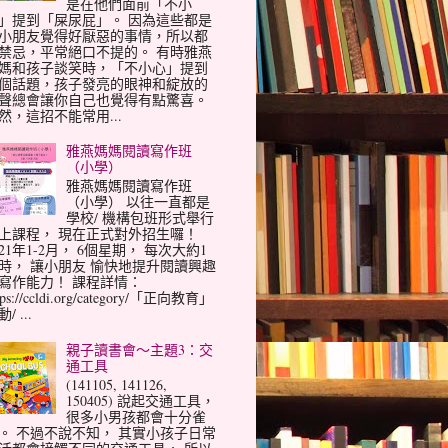
是在他們面前「不小
」提到「屎尿屁」。 因為這些都是
小朋友覺得好厭惡的事情，所以都
禁忌，平常絕口不提的。 有時雅燕
媽和孩子談笑時，「不小心」提到
個話題，孩子發亮的眼神和綻放的
聲總會讓你自己也覺得有點驚喜。
然，這招不能常用...
雅燕媽媽閱讀寫作班
（小學）
雅燕媽媽閱讀寫作班
（小學） 以往一直都是
學校/ 機構包班形式舉行
上課程， 現在正式對外招生囉！
021年1-2月， 6個星期， 每次大約1
時， 讓小朋友 愉快地提升閱讀興趣
寫作能力！ 課程詳情：
tps://ccldi.org/category/「正向教育」
/ ...
親子讀書會～主題3：交
通工具
(141105, 141126,
150405) 說起交通工具，
很多小男孩都會十分雀
。 不過不說不知， 其實小孩子日常