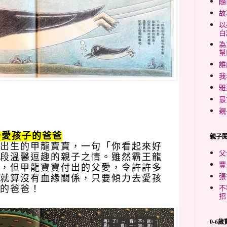
隨
故
以
白
為
幫
誰
我
雅
最
親
去愛孩子的爸爸
親子
出生的甲龍寶寶，一句「你看起來好
父
段溫馨逗趣的親子之情。雖然霸王龍
豐
，但甲龍寶寶付出的父愛，令許許多
張
就算沒有血緣關係，只要傾力去愛孩
不
的爸爸！
招
0-6