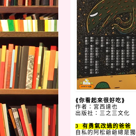
⟪你看起來很好吃⟫
作者：宮西達也
出版社：三之三文化
3  有勇氣改過的爸爸
自私的阿松爺爺總是獨