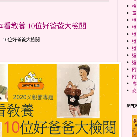
格
童
道
繪本看教養 10位好爸爸大檢閱
道
道
養 10位好爸爸大檢閱
道
道
遠
遠
阿
阿
青
麥
熱門