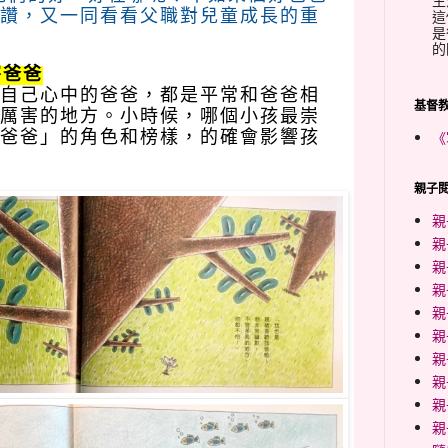
生
這
讚，又一同看看父職對兒童成長的重
是
的
害爸爸
自己心中的爸爸，都是平常和爸爸相
基督
厲害的地方。小時候，哪個小孩最崇
《
爸爸」的角色和榜樣，的確會影響孩
親子閱
親
親
親
親
親
親
親
親
親
親