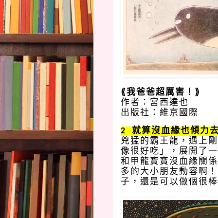
⟪我爸爸超厲害！⟫
作者：宮西達也
出版社：維京國際
2  就算沒血緣也傾力
兇猛的霸王龍，遇上剛
像很好吃」，展開了一
和甲龍寶寶沒血緣關係
多的大小朋友動容啊！
子，還是可以做個很棒