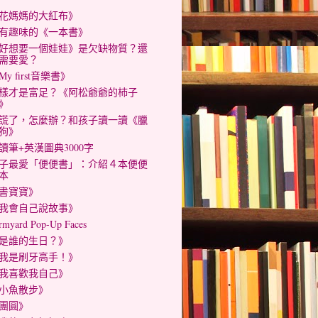
花媽媽的大紅布》
有趣味的《一本書》
好想要一個娃娃》是欠缺物質？還
需要愛？
My first音樂書》
樣才是富足？《阿松爺爺的杮子
》
謊了，怎麼辦？和孩子讀一讀《臘
狗》
讀筆+英漢圖典3000字
子最愛「便便書」：介紹４本便便
本
書寶寶》
我會自己說故事》
rmyard Pop-Up Faces
是誰的生日？》
我是刷牙高手！》
我喜歡我自己》
小魚散步》
團圓》