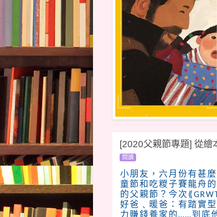
[2020父親節專題] 從
閱讀
小朋友，六月份有甚麼
童節和吃糉子賽龍舟的
的父親節？今次⟪GR
好爸﹑暖爸：有踏實型
力賺錢養家的……到底