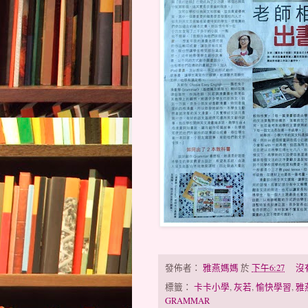
發佈者：
雅燕媽媽
於
下午6:27
沒
標籤：
卡卡小學
,
灰若
,
愉快學習
,
雅
GRAMMAR