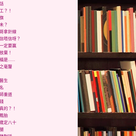
話
工？！
旗
未？
哥拿針線
信唔信呀？
一定要贏
放棄！
是......
之毫釐
醫生
名
師重道
錢
真的？！
鳳胎
歲定八十
腿