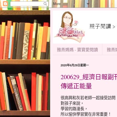
雅燕媽媽 - 寶寶愛閱讀
雅燕媽
2020年6月29日星期一
200629_經濟日
傳遞正能量
很高興和灰若老師一起接受訪問
對孩子來說，
學習的路漫長，
所以愉快學習實在非常重要！