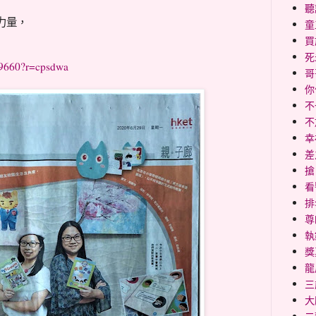
聽
力量，
童
買
死
679660?r=cpsdwa
哥
你
不
不
幸福
差
搶
看
排
尊
執
獎
龍
三
大