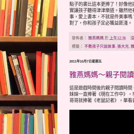
點子的書比這本更捧了！好像他
實讓孩子聽得津津樂道。雖然他
事，愛上書本，不就是件美事嗎
對了，你和孩子定必獲益匪淺。
發佈者：
雅燕媽媽
於
上午12:38
沒
標籤：
不教孩子只說故事
,
張大光
,
2011年10月7日星期五
雅燕媽媽～親子閱讀
這是遊戲時間後的親子閱讀時間。
妹妹一直捧著《現在工作中》，
哥哥就捧著《老鼠記者》，單看