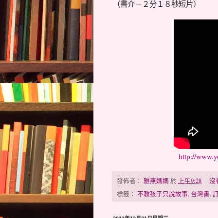
（書介－２分１８秒短片）
http://www.
發佈者：
雅燕媽媽
於
上午9:28
沒
標籤：
不教孩子只說故事
,
台灣書
,