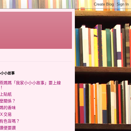
小小小故事
燕媽媽「我家小小小故事」要上線
！
上貼紙
麼關係？
媽的香味
Ｘ交易
有色盲嗎？
讚便要讚