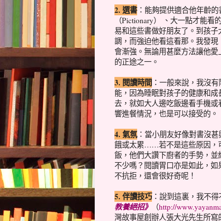
2. 選書
：能夠提供適合他年齡的
（Pictionary） 、大一
易和這些書做好朋友了。到孩子
調，而強迫他看這看那。我發現
會漸強。無論用甚麼方法讓他愛
的正途之一。
3. 閱讀時間
：一般來說，我沒有
能，因為睡眠對孩子的健康和成
去，就如大人邊吃飯邊看手機或
響進餐情況，也是可以接受的。
4. 氣氛
：當小朋友好像對書沒甚
餓或太累……若不是這些原因，
飯，他們大讚下廚者的手勢，並
不少嗎？閱讀胃口亦是如此，如
不抗拒，還會很好奇呢！
5. 伴讀技巧
：說到這裏，我不得
教養絕招》
（
http://www.yayanm
灣故事屋創辦人張大光先生所寫