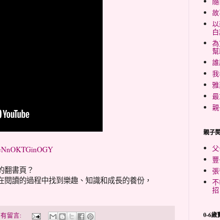
隨
故
以
白
為
幫
誰
我
雅
最
親
親子
父
?v=NnOKTGinOGY
豐
的翻書頁？
張
在閱讀的過程中找到樂趣、知識和成長的養份，
不
招
0-6
有留言: