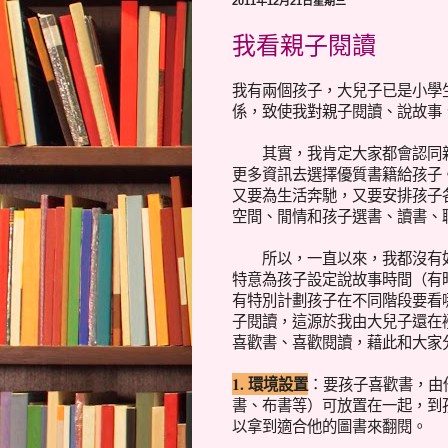
2011年12月21日星期三
我看親子閱讀
我有兩個孩子，大兒子已是小學
係，致使我對親子閱讀、說故事
其實，我肯定大家都會認同親
更多資訊去選擇優質書籍給孩子
又要為生活奔馳，又要安排孩子
空間、閒情和孩子選書、讀書、
所以，一直以來，我都沒有如
特意為孩子設定說故事時間（有
有特別計劃孩子在不同階段要看
子閱讀，這源於我由大兒子還在
喜歡書、喜歡閱讀，藉此和大家
1. 環境設置
：要孩子喜歡書，由
書、布書等）可放置在一起，到
以拿到適合他的圖書來翻閱。