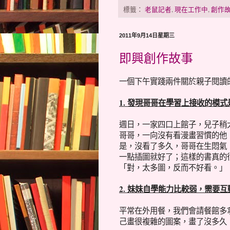
標籤：
老鼠記者
,
現在工作中
,
創作
2011年9月14日星期三
即興創作故事
一個下午實踐兩件關於親子閱讀
1. 發現哥哥在學習上接收的模
週日，一家四口上館子，兒子稍
哥哥，一向沒有看漫畫習慣的他
是，沒看了多久，哥哥在生悶氣
一點插圖就好了；這樣的書真的
「對，太多圖，反而不好看。」
2. 妹妹自學能力比較弱，需要
平常在外用餐，我們會請餐館多
己畫很複雜的圖案，畫了沒多久