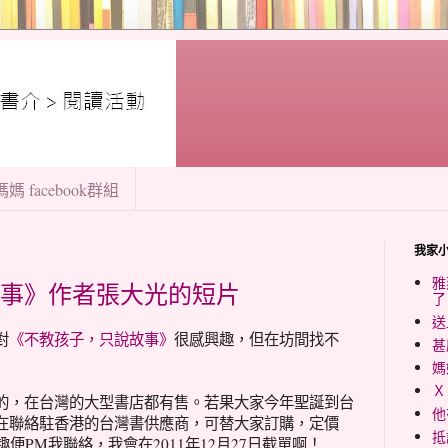
媽 facebook群組
我家
雅
事》作者張大光的短片
了
送
對
《不教孩子，只說故事》
很感興趣，但在坊間找不
甚
媽
Ｘ
的，在台灣的大型書店都有售。若果大家今年聖誕到台
他
在聯絡駐香港的台灣書供應商，可替大家訂購，定價
抵
趣便PM我聯絡，我會在2011年12月27日截單啊！