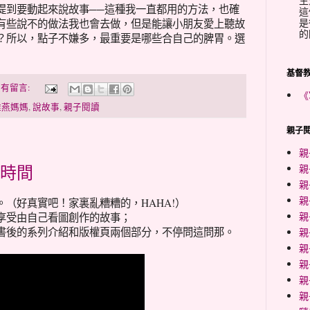
生
提到要動起來說故事──這種我一直都用的方法，也確
這
是
有些說不的做法我也會去做，但是能讓小朋友愛上聽故
的
？所以，點子不嫌多，最重要是哪些合自己的脾胃。選
基督
有留言:
《
雅燕媽媽
,
說故事
,
親子閱讀
親子閱
親
時間
親
親
親
（好真實吧！家裏亂糟糟的，HAHA!）
親
享受由自己看圖創作的故事；
書後的系列介紹和版權頁兩個部分，不停問這問那。
親
親
親
親
親