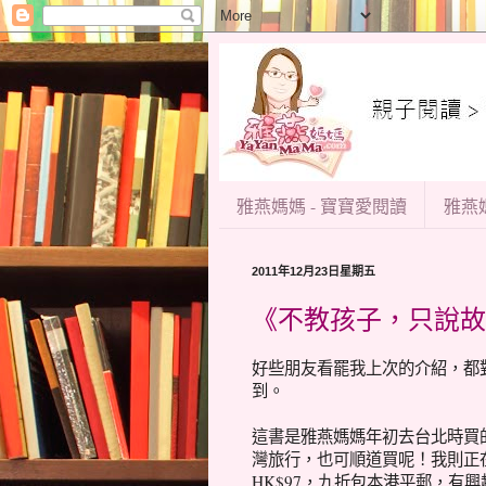
雅燕媽媽 - 寶寶愛閱讀
雅燕媽
2011年12月23日星期五
《不教孩子，只說故
好些朋友看罷我上次的介紹，都
到。
這書是雅燕媽媽年初去台北時買
灣旅行，也可順道買呢！我則正
HK$97，九折包本港平郵，有興