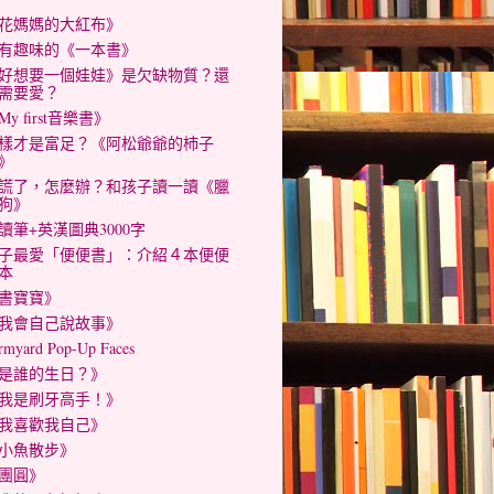
花媽媽的大紅布》
有趣味的《一本書》
好想要一個娃娃》是欠缺物質？還
需要愛？
My first音樂書》
樣才是富足？《阿松爺爺的杮子
》
謊了，怎麼辦？和孩子讀一讀《臘
狗》
讀筆+英漢圖典3000字
子最愛「便便書」：介紹４本便便
本
書寶寶》
我會自己說故事》
rmyard Pop-Up Faces
是誰的生日？》
我是刷牙高手！》
我喜歡我自己》
小魚散步》
團圓》