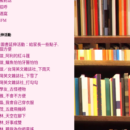
豬對話
招呼
酒窩
SFM
延伸活動
0 圖書延伸活動：給家長一些點子,
個方便
誼_阿利的紅斗篷
誼_鱷魚怕怕牙醫怕怕
誼／台灣英文雜誌社_下雨天
灣英文雜誌社_下雪了
灣英文雜誌社_打勾勾
學友_古怪禮物
雅_不會不方便
晶_我會自己穿衣服
茂_五歲飛機師
林_天空在腳下
林_好事成雙
林_聽我為你唱童謠