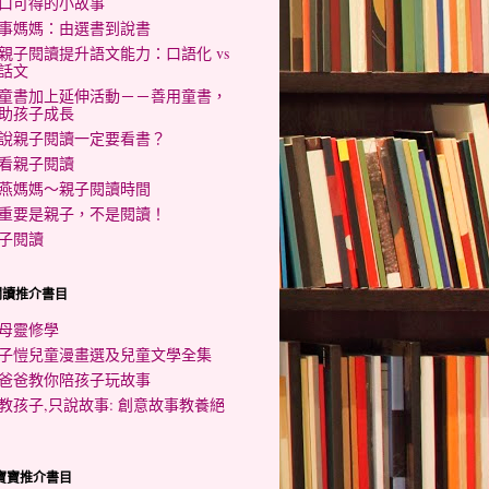
口可得的小故事
事媽媽：由選書到說書
親子閱讀提升語文能力：口語化 vs
話文
童書加上延伸活動－－善用童書，
助孩子成長
說親子閱讀一定要看書？
看親子閱讀
燕媽媽～親子閱讀時間
重要是親子，不是閱讀！
子閱讀
閱讀推介書目
母靈修學
子愷兒童漫畫選及兒童文學全集
爸爸教你陪孩子玩故事
教孩子,只說故事: 創意故事教養絕
歲寶寶推介書目