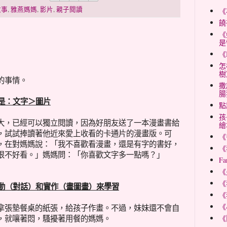
故事
,
雅燕媽媽
,
影片
,
親子閱讀
《
饒
《
是
《
怎
樹
的事情。
撒
腸
式是：文字＞圖片
點
孩
大，已經可以獨立閱讀，因為好朋友送了一本漫畫書給
繪
，試試捧讀著他近來愛上收看的卡通片的漫畫版。可
《
，在對媽媽說：「我不喜歡看漫畫，還是有字的書好，
《
很不好看。」媽媽問：「你喜歡文字多一點嗎？」
Fa
《
《
互動（對話）和實作（畫圖畫）來學習
《
《
拿張墊餐桌的紙張，給孩子作畫。不過，妹妹還不會自
，就嚷著悶，騷擾著用餐的媽媽。
《