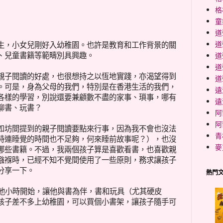
格
童
道
道
生，小女兒剛好入幼稚園。也許是教育和工作背景的關
、兒童書籍等範疇別具興趣。
道
道
子閱讀的好處，也很想持之以恆地實踐，亦渴望得到
道
。可是，身為父母的我們，特別是在香港生活的我們，
遠
各樣的學習，別說還要兼顧數不盡的家事、瑣事，哪有
遠
聊書、玩書？
阿
阿
坊間提到的親子閱讀要點來行事，因為我不會也沒法
青
時連睡覺的時間也不足夠，何來睡前故事呢？），也沒
麥
哪些書籍。不過，我兩個孩子算是喜歡看書，也喜歡親
襁褓時，已經不知不覺間使用了一些原則，務求讓孩子
分享一下。
熱門
他小時開始，讓他與書為伴，書和玩具（尤其硬皮
孩子差不多上幼稚園，可以買個小書架，讓孩子隨手可