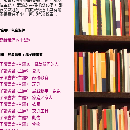
活都會接觸不同的交通工具， 所以
個主題， 無論對男孩抑或女孩， 都
很受歡迎的。 由於與交通工具有關
圖書實在不少， 所以這次將軍...
教童書／兒童聖經
寫給我們的十誡》
讀：故事媽媽 + 親子讀書會
子讀書會~主題10：幫助我們的人
子讀書會~主題9：夏天
子讀書會~主題8：品格教育
子讀書會~主題7：玩具
子讀書會~主題6：農曆新年、數數
子讀書會~主題5：家庭／家人
子讀書會~主題4：衣服
子讀書會~主題3：交通工具
子讀書會~主題2：動物
子讀書會~主題1：食物