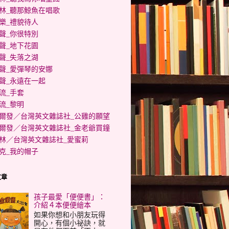
林_聽那鯨魚在唱歌
樂_禮貌待人
聲_你很特別
聲_地下花園
聲_失落之湖
聲_愛彈琴的安娜
聲_永遠在一起
流_手套
流_黎明
爾發／台灣英文雜誌社_公雞的願望
爾發／台灣英文雜誌社_金老爺買鐘
林／台灣英文雜誌社_愛蜜莉
克_我的帽子
文章
孩子最愛「便便書」：
介紹４本便便繪本
如果你想和小朋友玩得
開心，有個小祕訣，就