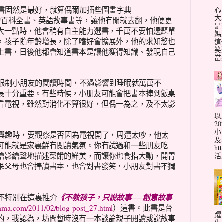
心
書固然是最好，就算偶爾加插些圖畫字典
大
點才能看的百科全書、英語故事書等，讓他有閒就去翻，他便更
是
大一點時，他會稍有自主能力選書，千萬不要怕選題單
媽
，孩子隨年齡增長，除了嗜好會擴展外，他的求知慾也
這
笑
上書，日後他都會知道書本是讓他獲得知識、發現自己
當
限制小朋友的閱讀時間，不過影響到睡眠就萬萬不
長十分重要。有些時候，小朋友可能會把書本捧到飯桌
看電視，雖然對消化不算很好，但偶一為之，及不太影
以
2
小
興趣時，要觀察是否因為電視開了，周遭太吵，他太
及
可能就是家裏鮮有閱讀氣氛。你有試過和一些朋友吃
ht
活動
繪影繪聲地描述菜餚的鮮美，而讓你也食指大動，開胃
果父母也會捧讀書本，也會對書發笑，小朋友對書不獨
《不教孩子，只說故事──創意故事
不特別在這裏推介
ama.com/2011/02/blog-post_27.html
）這書。此書是台
躍
的，我認為，坊間暫時沒有一本談論親子閱讀或說故事