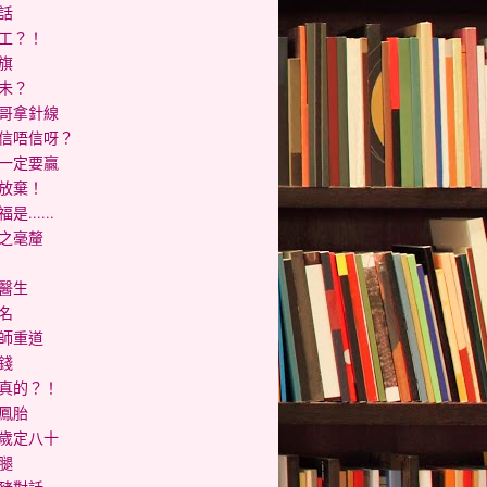
話
工？！
旗
未？
哥拿針線
信唔信呀？
一定要贏
放棄！
是......
之毫釐
醫生
名
師重道
錢
真的？！
鳳胎
歲定八十
腿