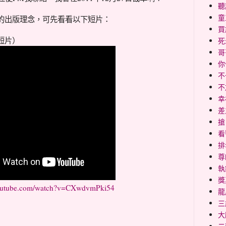
聽
童
的出版理念，可先看看以下短片：
買
短片）
死
哥
你
不
不
幸福
差
搶
看
排
尊
執
獎
youtube.com/watch?v=CXwdvmPki54
龍
三
大