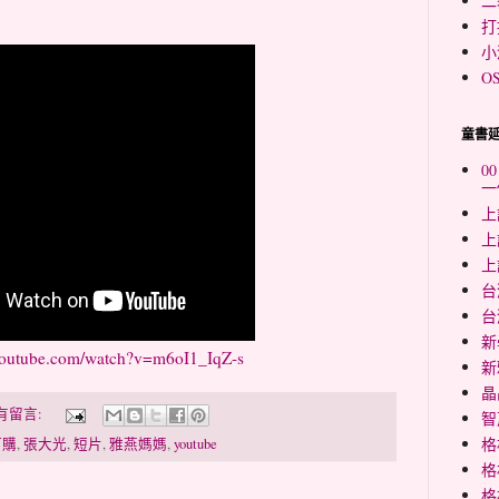
二
打
小
O
童書
0
一
上
上
上
台
台
新
youtube.com/watch?v=m6oI1_IqZ-s
新
晶
有留言:
智
格
訂購
,
張大光
,
短片
,
雅燕媽媽
,
youtube
格
格