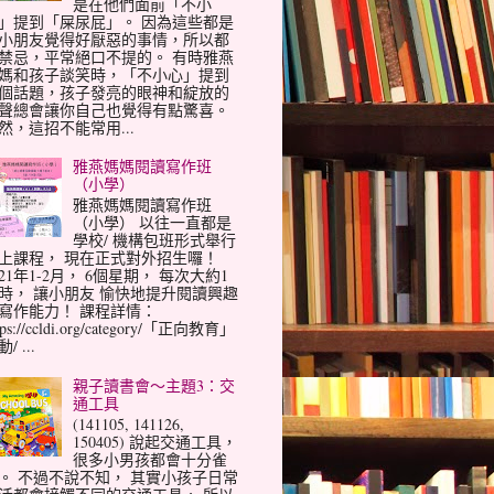
是在他們面前「不小
」提到「屎尿屁」。 因為這些都是
小朋友覺得好厭惡的事情，所以都
禁忌，平常絕口不提的。 有時雅燕
媽和孩子談笑時，「不小心」提到
個話題，孩子發亮的眼神和綻放的
聲總會讓你自己也覺得有點驚喜。
然，這招不能常用...
雅燕媽媽閱讀寫作班
（小學）
雅燕媽媽閱讀寫作班
（小學） 以往一直都是
學校/ 機構包班形式舉行
上課程， 現在正式對外招生囉！
021年1-2月， 6個星期， 每次大約1
時， 讓小朋友 愉快地提升閱讀興趣
寫作能力！ 課程詳情：
tps://ccldi.org/category/「正向教育」
/ ...
親子讀書會～主題3：交
通工具
(141105, 141126,
150405) 說起交通工具，
很多小男孩都會十分雀
。 不過不說不知， 其實小孩子日常