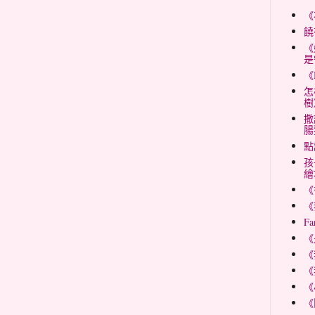
《
饒
《
是
《
怎
樹
撒
腸
點
孩
繪
《
《
Fa
《
《
《
《
《