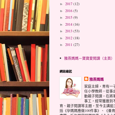
2017
(12)
►
2016
(5)
►
2015
(9)
►
2014
(16)
►
2013
(53)
►
2012
(18)
►
2011
(27)
►
雅燕媽媽－寶寶愛閱讀（主頁）
網誌緣起
雅燕媽媽
家庭主婦，育有一
任小學教師，從事
動親子閱讀，在將
事工，經常獲邀到
育、親子閱讀等主題，至今主講逾
括《孕媽媽應做100件事》、《養育