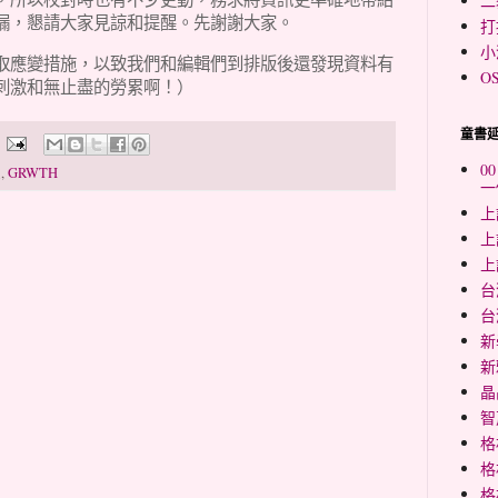
二
漏，懇請大家見諒和提醒。先謝謝大家。
打
小
取應變措施，以致我們和編輯們到排版後還發現資料有
O
刺激和無止盡的勞累啊！）
童書
0
樂
,
GRWTH
一
上
上
上
台
台
新
新
晶
智
格
格
格