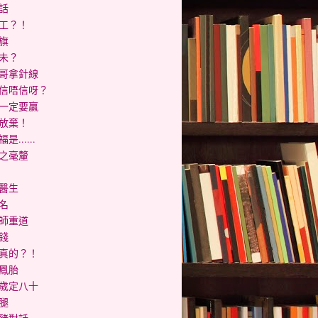
話
工？！
旗
未？
哥拿針線
信唔信呀？
一定要贏
放棄！
是......
之毫釐
醫生
名
師重道
錢
真的？！
鳳胎
歲定八十
腿