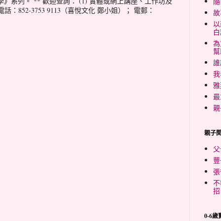
系列。 ** 歡迎查詢： (1) 實體或網上講座、工作坊及
隨
話：852-3753 9113（喜悅文化 鄭小姐）； 電郵：
故
以
白
為
幫
誰
我
雅
最
親
親子
父
豐
張
不
招
0-6