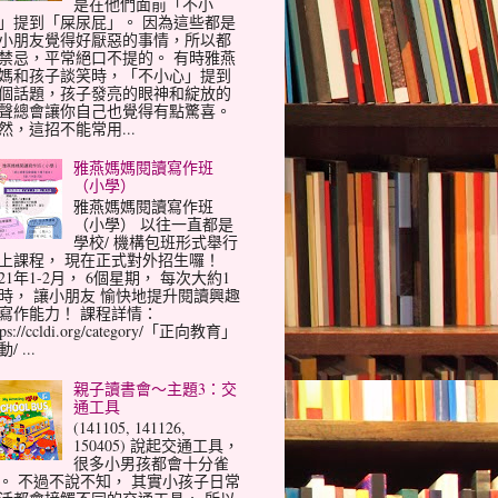
是在他們面前「不小
」提到「屎尿屁」。 因為這些都是
小朋友覺得好厭惡的事情，所以都
禁忌，平常絕口不提的。 有時雅燕
媽和孩子談笑時，「不小心」提到
個話題，孩子發亮的眼神和綻放的
聲總會讓你自己也覺得有點驚喜。
然，這招不能常用...
雅燕媽媽閱讀寫作班
（小學）
雅燕媽媽閱讀寫作班
（小學） 以往一直都是
學校/ 機構包班形式舉行
上課程， 現在正式對外招生囉！
021年1-2月， 6個星期， 每次大約1
時， 讓小朋友 愉快地提升閱讀興趣
寫作能力！ 課程詳情：
tps://ccldi.org/category/「正向教育」
/ ...
親子讀書會～主題3：交
通工具
(141105, 141126,
150405) 說起交通工具，
很多小男孩都會十分雀
。 不過不說不知， 其實小孩子日常