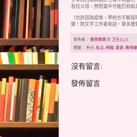
各位父母，然而當中可能仍有紕
（也許因為疫情，學校也不斷採
變！對文字工作者來說，是多麼
發佈者：
雅燕媽媽
於
下午11:37
標籤：
升小
,
私立
,
明報
,
直資
,
教得
沒有留言:
發佈留言