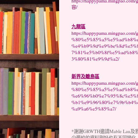
https://happypama.ming
容/
九龍區
https://happypama.mingpao.
%80%e5%85%a5%e5%ad%b8%e
%e4%b9%9d%e9%be%8d%e5%
7%81%e5%b0%8f%e5%ad%b8%
3%80%81%e9%9d%a2/
新界及離島區
https://happypama.mingpao.
%80%e5%85%a5%e5%ad%b8%e
%e6%96%b0%e7%95%8c%e5%
%b1%e9%96%80%e7%9b%b4%
%a9%a6%e5%85%a7/
*謝謝GRWTH邀請Mable 
少學校的資料剛好也有不同變化