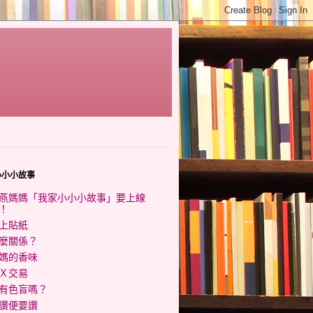
小小小故事
燕媽媽「我家小小小故事」要上線
！
上貼紙
麼關係？
媽的香味
Ｘ交易
有色盲嗎？
讚便要讚