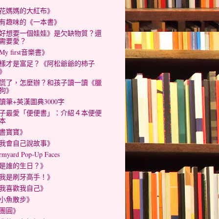
花媽媽的大紅布》
有趣味的《一本書》
好想要一個娃娃》是欠缺物質？還
需要愛？
My first音樂書》
樣才是富足？《阿松爺爺的杮子
》
謊了，怎麼辦？和孩子讀一讀《臘
狗》
讀筆+英漢圖典3000字
子最愛「便便書」：介紹４本便便
本
書寶寶》
我會自己說故事》
rmyard Pop-Up Faces
是誰的生日？》
我是刷牙高手！》
我喜歡我自己》
小魚散步》
團圓》