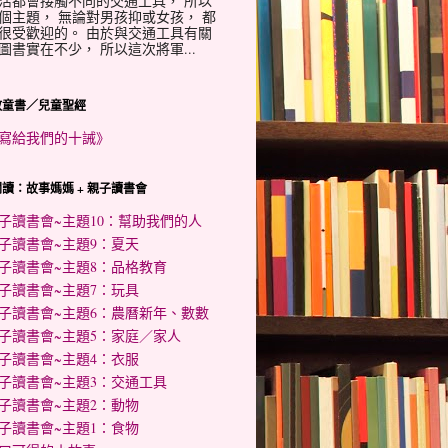
活都會接觸不同的交通工具， 所以
個主題， 無論對男孩抑或女孩， 都
很受歡迎的。 由於與交通工具有關
圖書實在不少， 所以這次將軍...
教童書／兒童聖經
寫給我們的十誡》
讀：故事媽媽 + 親子讀書會
子讀書會~主題10：幫助我們的人
子讀書會~主題9：夏天
子讀書會~主題8：品格教育
子讀書會~主題7：玩具
子讀書會~主題6：農曆新年、數數
子讀書會~主題5：家庭／家人
子讀書會~主題4：衣服
子讀書會~主題3：交通工具
子讀書會~主題2：動物
子讀書會~主題1：食物