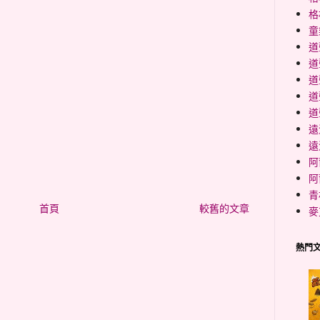
格
童
道
道
道
道
道
遠
遠
阿
阿
青
首頁
較舊的文章
麥
熱門