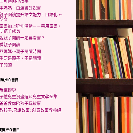
口可得的小故事
事媽媽：由選書到說書
親子閱讀提升語文能力：口語化 vs
話文
童書加上延伸活動－－善用童書，
助孩子成長
說親子閱讀一定要看書？
看親子閱讀
燕媽媽～親子閱讀時間
重要是親子，不是閱讀！
子閱讀
閱讀推介書目
母靈修學
子愷兒童漫畫選及兒童文學全集
爸爸教你陪孩子玩故事
教孩子,只說故事: 創意故事教養絕
歲寶寶推介書目