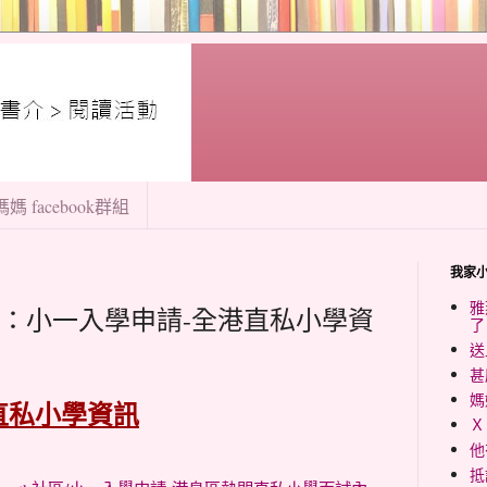
媽 facebook群組
我家
雅
教得樂：小一入學申請-全港直私小學資
了
送
甚
媽
直私小學資訊
Ｘ
他
抵