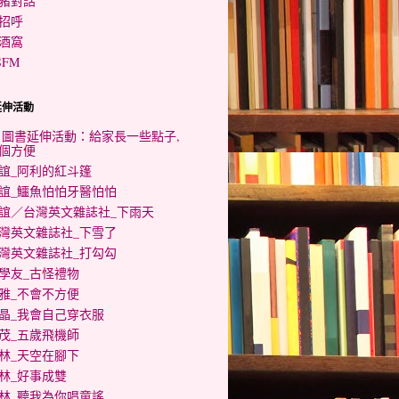
豬對話
招呼
酒窩
SFM
延伸活動
0 圖書延伸活動：給家長一些點子,
個方便
誼_阿利的紅斗篷
誼_鱷魚怕怕牙醫怕怕
誼／台灣英文雜誌社_下雨天
灣英文雜誌社_下雪了
灣英文雜誌社_打勾勾
學友_古怪禮物
雅_不會不方便
晶_我會自己穿衣服
茂_五歲飛機師
林_天空在腳下
林_好事成雙
林_聽我為你唱童謠