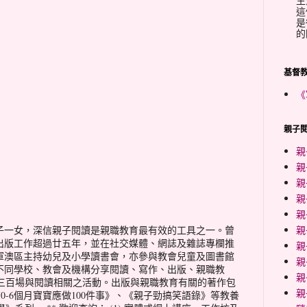
生
這
是
的
基督
《
親子閱
親
親
親
親
親
親
子一女，深信親子閱讀是親職教育最有效的工具之一。曾
出版工作超過廿五年，並在社交媒體、網誌及雜誌專欄推
親
軍澳區主持幼兒及小學讀書會，亦參與教會兒童及圖書館
親
不同學校、教會及機構分享閱讀、寫作、出版、親職教
親
三百場與閱讀相關之活動。出版與親職教育有關的著作包
親
0-6個月寶寶應做100件事》、《親子勁搞笑語錄》等教養