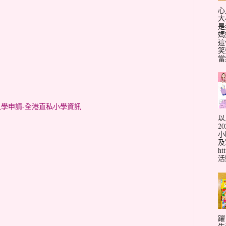
心
大
是
媽
這
笑
當
小一入學申請-全港直私小學資訊
以
2
小
及
ht
活動
躍