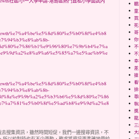
pao.com/grwth社區/小一入學申請-港島區熱門直私小學面試內
聽
童
買
死
哥
com/grwth%e7%a4%be%e5%8d%80/%e5%b0%8f%e4%b8
你
7%94%b3%e8%ab%8b-
8d%80%e7%86%b1%e9%96%80%e7%9b%b4%e7%a
不
e9%9d%a2%e8%a9%a6%e5%85%a7%e5%ae%b9%e
不
幸福
差
搶
看
com/grwth%e7%a4%be%e5%8d%80/%e5%b0%8f%e4%b8
排
7%94%b3%e8%ab%8b-
尊
8f%8a%e9%9b%a2%e5%b3%b6%e5%8d%80%e7%86
e7%a7%81%e5%b0%8f%e5%ad%b8%e9%9d%a2%e8
執
獎
龍
三
大
Lau及我去搜集資訊，雖然時間短促，我們一邊搜尋資訊，不
，所以校對時也有不少更動，務求將資訊更準確地帶給