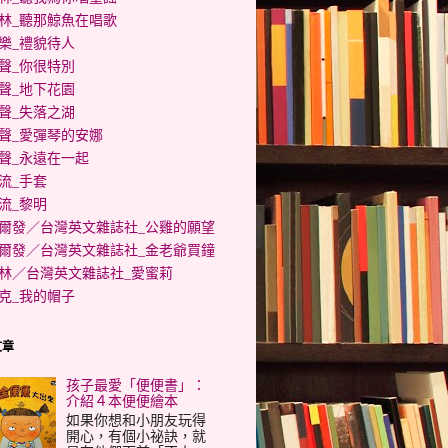
林_聽那鯨魚在唱歌
樂_禮貌待人
聲_你很特別
聲_地下花園
聲_失落之湖
聲_愛彈琴的安娜
聲_永遠在一起
流_手套
流_黎明
爾發／台灣英文雜誌社_公雞的願望
爾發／台灣英文雜誌社_金老爺買鐘
林／台灣英文雜誌社_愛蜜莉
克_我的帽子
文章
孩子最愛「便便書」：
介紹４本便便繪本
如果你想和小朋友玩得
開心，有個小祕訣，就